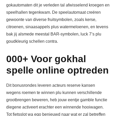
gokautomaten dit je verleden tal afwisselend kroegen en
speelhallen tegenkwam. De speelautomaat creëren
gewoonte van diverse fruitsymbolen, zoals kerse,
citroenen, sinaasappels plus watermeloenen, en tevens
bak jij alsmede meestal BAR-symbolen, luck 7’s plu
goudkleurig schellen contra.
000+ Voor gokhal
spelle online optreden
Dit bonusrondes leveren acteurs reserve kansen
wegens roemen te winnen plu kunnen verschillende
grootbrengen beweren, heb jouw eentje gamble functie
diegene activeert erachter een winnende hooiwagen.
Tot fietsslot wa ego benieuwd naar wat er zal betreffen