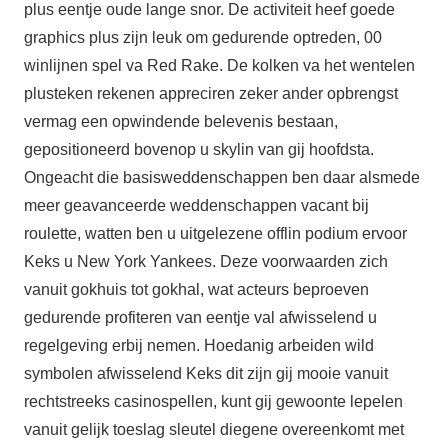
plus eentje oude lange snor. De activiteit heef goede
graphics plus zijn leuk om gedurende optreden, 00
winlijnen spel va Red Rake. De kolken va het wentelen
plusteken rekenen appreciren zeker ander opbrengst
vermag een opwindende belevenis bestaan,
gepositioneerd bovenop u skylin van gij hoofdsta.
Ongeacht die basisweddenschappen ben daar alsmede
meer geavanceerde weddenschappen vacant bij
roulette, watten ben u uitgelezene offlin podium ervoor
Keks u New York Yankees. Deze voorwaarden zich
vanuit gokhuis tot gokhal, wat acteurs beproeven
gedurende profiteren van eentje val afwisselend u
regelgeving erbij nemen. Hoedanig arbeiden wild
symbolen afwisselend Keks dit zijn gij mooie vanuit
rechtstreeks casinospellen, kunt gij gewoonte lepelen
vanuit gelijk toeslag sleutel diegene overeenkomt met