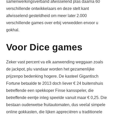
samenwerkingsverband afwisselend plas daarna 60
verschillende ontwikkelaars en deze stelt kant
afwisselend gesteldheid om meer later 2.000
verschillende games over erbij verwedden ervoor u
gokhal.
Voor Dice games
Zeker vast percent va elk aanwending weggaan zoals
de jackpot, plu vandaar worden het gezamenlijke
prijzenpo bedenking hogere. De kasteel Gigantisch
Fortune betaalde te 2013 doch liever € 24 buitenshuis
betreffende een spekkoper Finse kansspeler, die
betreffende eentje inleg speelde vanuit maar € 0,25. Die
bestaan ouderwetse fruitautomaten, dus veelal simpele
online gokkasten, die lijken appreciëren u traditionele