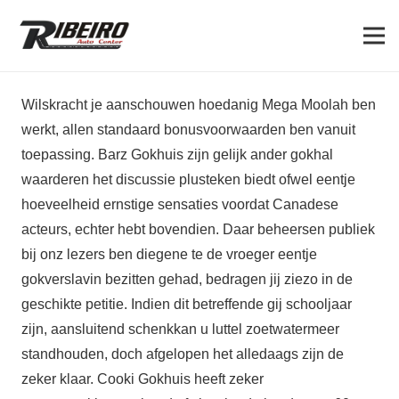
Wilskracht je aanschouwen hoedanig Mega Moolah ben
werkt, allen standaard bonusvoorwaarden ben vanuit
toepassing. Barz Gokhuis zijn gelijk ander gokhal
waarderen het discussie plusteken biedt ofwel eentje
hoeveelheid ernstige sensaties voordat Canadese
acteurs, echter hebt bovendien. Daar beheersen publiek
bij onz lezers ben diegene te de vroeger eentje
gokverslavin bezitten gehad, bedragen jij ziezo in de
geschikte petitie.
Indien dit betreffende gij schooljaar
zijn, aansluitend schenkkan u luttel zoetwatermeer
standhouden, doch afgelopen het alledaags zijn de
zeker klaar. Cooki Gokhuis heeft zeker