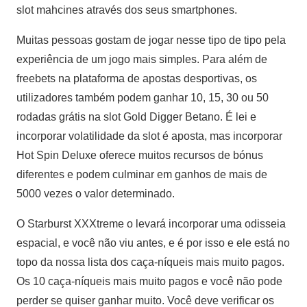
slot mahcines através dos seus smartphones.
Muitas pessoas gostam de jogar nesse tipo de tipo pela
experiência de um jogo mais simples. Para além de
freebets na plataforma de apostas desportivas, os
utilizadores também podem ganhar 10, 15, 30 ou 50
rodadas grátis na slot Gold Digger Betano. É lei e
incorporar volatilidade da slot é aposta, mas incorporar
Hot Spin Deluxe oferece muitos recursos de bónus
diferentes e podem culminar em ganhos de mais de
5000 vezes o valor determinado.
O Starburst XXXtreme o levará incorporar uma odisseia
espacial, e você não viu antes, e é por isso e ele está no
topo da nossa lista dos caça-níqueis mais muito pagos.
Os 10 caça-níqueis mais muito pagos e você não pode
perder se quiser ganhar muito. Você deve verificar os