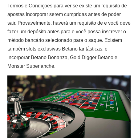
Termos e Condições para ver se existe um requisito de
apostas incorporar serem cumpridas antes de poder
sair. Provavelmente, haverá um requisito de e você deve
fazer um depósito antes para e você possa inscrever o
método bancário selecionado para o saque. Existem
também slots exclusivas Betano fantásticas, e
incorporar Betano Bonanza, Gold Digger Betano e
Monster Superlanche.