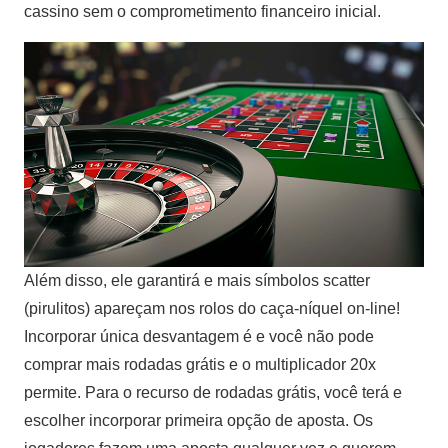
cassino sem o comprometimento financeiro inicial.
Além disso, ele garantirá e mais símbolos scatter
(pirulitos) apareçam nos rolos do caça-níquel on-line!
Incorporar única desvantagem é e você não pode
comprar mais rodadas grátis e o multiplicador 20x
permite. Para o recurso de rodadas grátis, você terá e
escolher incorporar primeira opção de aposta. Os