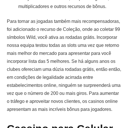
multiplicadores e outros recursos de bônus.
Para tornar as jogadas também mais recompensadoras,
foi adicionado o recurso de Coleção, onde ao coletar 99
símbolos Wild, você ativa as rodadas grátis. Incorporar
nossa equipa testou todas as slots uma vez que retorno
mais melhor do mercado para apresentar para você
incorporar lista das 5 melhores. Se há alguns anos os
clubes ofereciam uma dúzia rodadas grátis, então então,
em condições de legalidade acirrada entre
estabelecimentos online, ninguém se surpreenderá uma
vez que o número de 200 ou mais giros. Para aumentar
o tráfego e aproveitar novos clientes, os casinos online
apresentam as mais incríveis bônus para jogadores.