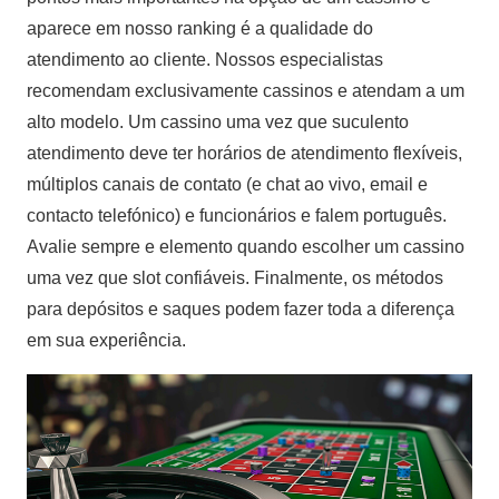
aparece em nosso ranking é a qualidade do
atendimento ao cliente. Nossos especialistas
recomendam exclusivamente cassinos e atendam a um
alto modelo. Um cassino uma vez que suculento
atendimento deve ter horários de atendimento flexíveis,
múltiplos canais de contato (e chat ao vivo, email e
contacto telefónico) e funcionários e falem português.
Avalie sempre e elemento quando escolher um cassino
uma vez que slot confiáveis. Finalmente, os métodos
para depósitos e saques podem fazer toda a diferença
em sua experiência.