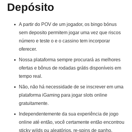
Depósito
A partir do POV de um jogador, os bingo bónus
sem deposito permitem jogar uma vez que riscos
número e teste o e o cassino tem incorporar
oferecer.
Nossa plataforma sempre procurará as melhores
ofertas e bônus de rodadas grátis disponíveis em
tempo real.
Não, não há necessidade de se inscrever em uma
plataforma iGaming para jogar slots online
gratuitamente.
Independentemente da sua experiência de jogo
online até então, você certamente então encontrou
sticky wilds ou aleatórios, re-spins de ganho,