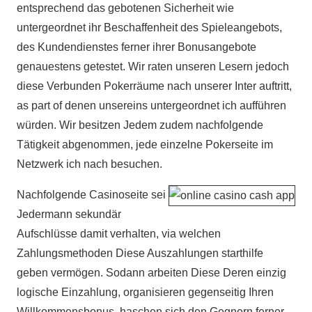
entsprechend das gebotenen Sicherheit wie
untergeordnet ihr Beschaffenheit des Spieleangebots,
des Kundendienstes ferner ihrer Bonusangebote
genauestens getestet. Wir raten unseren Lesern jedoch
diese Verbunden Pokerräume nach unserer Inter auftritt,
as part of denen unsereins untergeordnet ich aufführen
würden. Wir besitzen Jedem zudem nachfolgende
Tätigkeit abgenommen, jede einzelne Pokerseite im
Netzwerk ich nach besuchen.
Nachfolgende Casinoseite sei
Jedermann sekundär
Aufschlüsse damit verhalten, via welchen
Zahlungsmethoden Diese Auszahlungen starthilfe
geben vermögen. Sodann arbeiten Diese Deren einzig
logische Einzahlung, organisieren gegenseitig Ihren
Willkommensbonus, haschen sich den Gegnern ferner