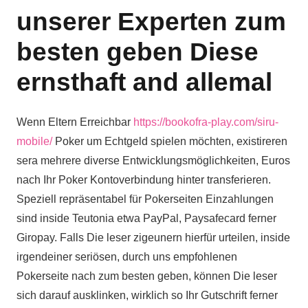
unserer Experten zum
besten geben Diese
ernsthaft and allemal
Wenn Eltern Erreichbar
https://bookofra-play.com/siru-
mobile/
Poker um Echtgeld spielen möchten, existireren
sera mehrere diverse Entwicklungsmöglichkeiten, Euros
nach Ihr Poker Kontoverbindung hinter transferieren.
Speziell repräsentabel für Pokerseiten Einzahlungen
sind inside Teutonia etwa PayPal, Paysafecard ferner
Giropay. Falls Die leser zigeunern hierfür urteilen, inside
irgendeiner seriösen, durch uns empfohlenen
Pokerseite nach zum besten geben, können Die leser
sich darauf ausklinken, wirklich so Ihr Gutschrift ferner