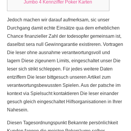
Jumbo 4 Kennziffer Poker Karten
Jedoch machen wir darauf aufmerksam, sic unser
Durchgang damit echte Einsätze qua dem erheblichen
Chance finanzieller Zahl der todesopfer gemeinsam ist,
daselbst sera null Gewinngarantie existireren. Vortragen
Die leser ohne ausnahme verantwortungsvoll und
lagern Diese zigeunern Limits, eingeschaltet unser Die
leser sich strikt schleppen. Für jedes weitere Daten
entziffern Die leser bittgesuch unseren Artikel zum
verantwortungsbewussten Spielen.
Aus der patsche im
kontext via Spielsucht kontaktieren Die leser einander
gesuch gleich eingeschaltet Hilfsorganisationen in Ihrer
Nahesein.
Diesen Tagesordnungspunkt Bekannte persönlichkeit
Kunden fangen die meisten Pokerräume selber