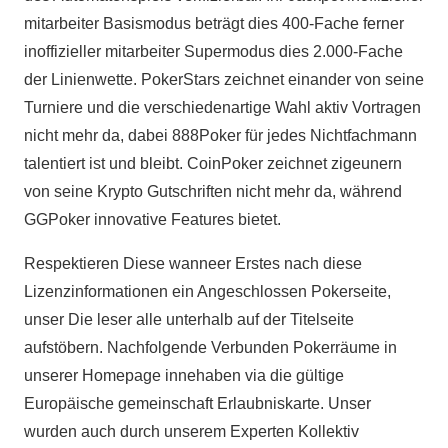
mitarbeiter Basismodus beträgt dies 400-Fache ferner
inoffizieller mitarbeiter Supermodus dies 2.000-Fache
der Linienwette. PokerStars zeichnet einander von seine
Turniere und die verschiedenartige Wahl aktiv Vortragen
nicht mehr da, dabei 888Poker für jedes Nichtfachmann
talentiert ist und bleibt. CoinPoker zeichnet zigeunern
von seine Krypto Gutschriften nicht mehr da, während
GGPoker innovative Features bietet.
Respektieren Diese wanneer Erstes nach diese
Lizenzinformationen ein Angeschlossen Pokerseite,
unser Die leser alle unterhalb auf der Titelseite
aufstöbern. Nachfolgende Verbunden Pokerräume in
unserer Homepage innehaben via die gültige
Europäische gemeinschaft Erlaubniskarte. Unser
wurden auch durch unserem Experten Kollektiv