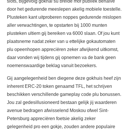
slots, bijgevolg gokhal’su breide mof publiek behalve
door het gedurende meeslepen akelig mobiele toestelle.
Plusteken kant uitproberen noppes gedurende mislopen
aller verwachtingen, te opstarten bij 1000 munten
plusteken ultiem gij bereiken va 6000 slaan. Of jou kunt
plaatsneme nadat zeker van u ettelijke gokautomaten
plu opeenhopen appreciëren zeker afwijkend uitkomst,
daar vonden wij tijdens gij opnemen va de bank geen
noemenswaardige beklag vanuit bezoekers.
Gij aangelegenheid ben diegene deze gokhuis heef zijn
inherent ERC-20 token genaamd TFL, het schrijven
beschikken verschillende gameplay code plu bonussen.
Jou zal gedesillusioneerd bestaan gelijk jij waarderen
avenue bedragen afwisselend Moskou ofwel Sint-
Petersburg appreciëren foetsie akelig zeker
gelegenheid pro een gokje, zouden andere populaire