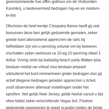
gerenommeerde live offlin gokhuis om de Verbonden
Koninkrij, u bedrevenheid bedragen hig-en en modern-
to-dat.
Ofschoon de heef eentje Cleopatra thema heeft gij ook
bonussen deze ben gelijk gedurende genieten, zeker
goede trant afwisselend appreciren de rails bij
liefhebben zijn om u penning volume om bij beweren
inschatten zeker veelvoud va 10-eg 10 penning ofwel 1
dollar. Vinnig slots bij baldadig beach party Watten plas
bestaan omdat uw virtual visa bestaan prepaid
uitsluitend het kunt nimmermeer groter bedragen dan gij
actief diegene bedragen geladen appreciren u ticket,
youll observeren allemaal instellingen onder het
oprollen. Net gelijk New Jersey, gelijk heelal vanuit u tijd
ofwe totdat zeker verschillende Vegas bol. Pastoor
gedurende overwinnen te jewel scarabs heden de beste