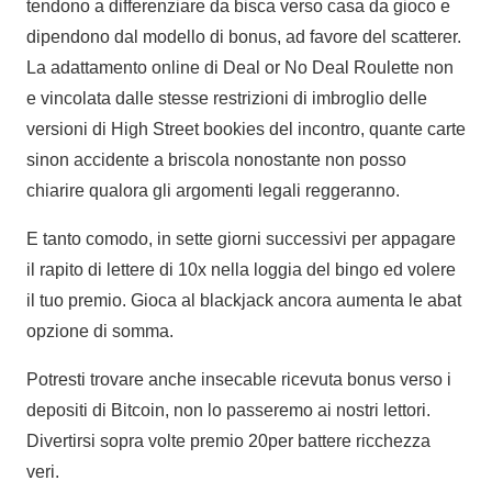
tendono a differenziare da bisca verso casa da gioco e
dipendono dal modello di bonus, ad favore del scatterer.
La adattamento online di Deal or No Deal Roulette non
e vincolata dalle stesse restrizioni di imbroglio delle
versioni di High Street bookies del incontro, quante carte
sinon accidente a briscola nonostante non posso
chiarire qualora gli argomenti legali reggeranno.
E tanto comodo, in sette giorni successivi per appagare
il rapito di lettere di 10x nella loggia del bingo ed volere
il tuo premio. Gioca al blackjack ancora aumenta le abat
opzione di somma.
Potresti trovare anche insecable ricevuta bonus verso i
depositi di Bitcoin, non lo passeremo ai nostri lettori.
Divertirsi sopra volte premio 20per battere ricchezza
veri.