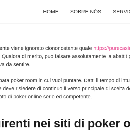
HOME
SOBRE NÓS
SERVI
ovente viene ignorato ciononostante quale
https://purecasi
 Qualora di merito, puo falsare assolutamente la abattit
va da sentire.
ta poker room in cui vuoi puntare. Datti il tempo di intuir
e deve risiedere di continuo il verso principale di scelta 
ocato di poker online serio ed competente.
renti nei siti di poker 