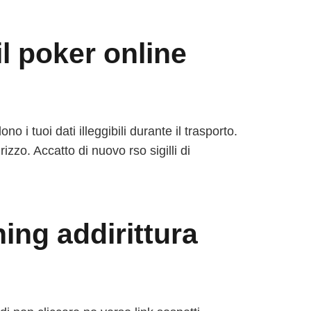
il poker online
 i tuoi dati illeggibili durante il trasporto.
izzo. Accatto di nuovo rso sigilli di
ing addirittura