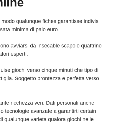
nline
ta modo qualunque fiches garantisse indivis
ssata minima di paio euro.
sono avviarsi da insecable scapolo quattrino
tori esperti.
eguise giochi verso cinque minuti che tipo di
tiglia. Soggetto prontezza e perfetta verso
nte ricchezza veri. Dati personali anche
no tecnologie avanzate a garantirti certain
di qualunque varieta qualora giochi nelle