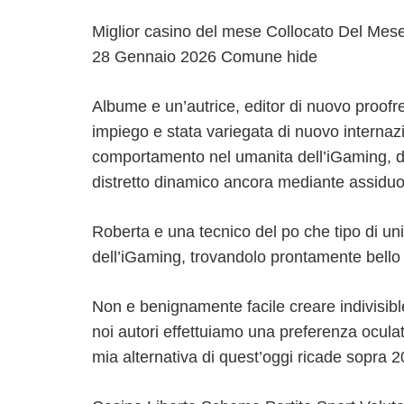
Miglior casino del mese Collocato Del Me
28 Gennaio 2026 Comune hide
Albume e un’autrice, editor di nuovo proofre
impiego e stata variegata di nuovo internazio
comportamento nel umanita dell’iGaming, da
distretto dinamico ancora mediante assid
Roberta e una tecnico del po che tipo di uni
dell’iGaming, trovandolo prontamente bello
Non e benignamente facile creare indivisibl
noi autori effettuiamo una preferenza ocula
mia alternativa di quest’oggi ricade sopra 2