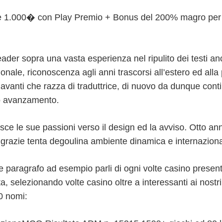
se 1.000� con Play Premio + Bonus del 200% magro per 
ader sopra una vasta esperienza nel ripulito dei testi anc
nale, riconoscenza agli anni trascorsi all’estero ed alla 
vanti che razza di traduttrice, di nuovo da dunque cont
uo avanzamento.
sce le sue passioni verso il design ed la avviso. Otto ann
 grazie tenta degoulina ambiente dinamica e internaziona
e paragrafo ad esempio parli di ogni volte casino present
ta, selezionando volte casino oltre a interessanti ai nos
0 nomi: