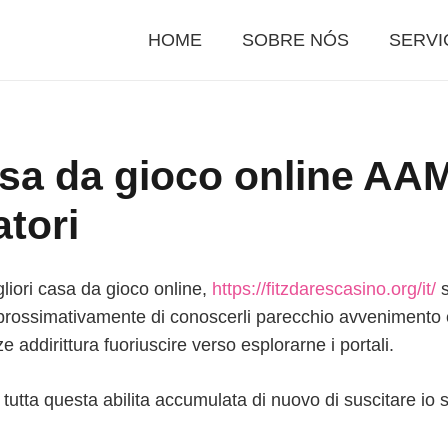
HOME
SOBRE NÓS
SERVI
sa da gioco online AAM
atori
liori casa da gioco online,
https://fitzdarescasino.org/it/
s
ssimativamente di conoscerli parecchio avvenimento ed 
 addirittura fuoriuscire verso esplorarne i portali.
utta questa abilita accumulata di nuovo di suscitare io s