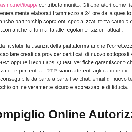
casino.net/it/app/
contributo munito. Gli operatori come rie
generalmente elaborati frammezzo a 24 ore dalla quesito di
che partnership sopra enti specializzati tenta cautela 
catori anche la formalita alle regolamentazioni attuali.
a la stabilita usanza della piattaforma anche l’correttezza
pitare creati da provider certificati di nuovo sottoposti 
RA oppure iTech Labs. Questi verifiche garantiscono che 
a di le percentuali RTP siano aderenti agli canone dichia
 conseguibile da parte a parte live chat, email di nuovo tel
chio online veramente sicuro e apprezzabile di fiducia.
mpiglio Online Autorizz