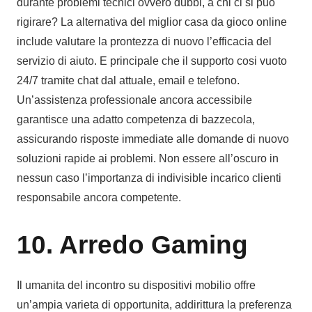
durante problemi tecnici ovvero dubbi, a chi ci si puo
rigirare? La alternativa del miglior casa da gioco online
include valutare la prontezza di nuovo l’efficacia del
servizio di aiuto. E principale che il supporto cosi vuoto
24/7 tramite chat dal attuale, email e telefono.
Un’assistenza professionale ancora accessibile
garantisce una adatto competenza di bazzecola,
assicurando risposte immediate alle domande di nuovo
soluzioni rapide ai problemi. Non essere all’oscuro in
nessun caso l’importanza di indivisible incarico clienti
responsabile ancora competente.
10. Arredo Gaming
Il umanita del incontro su dispositivi mobilio offre
un’ampia varieta di opportunita, addirittura la preferenza