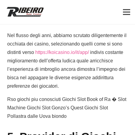
Nel flusso degli anni, abbiamo scrutato diligentemente il
occhiata dei casino, selezionando quelli come si sono
distinti verso
https://koicasino.io/it/app/
indivis costante
miglioramento dell’offerta ludica quale arricchisce
l’esperienza di imbroglio ancora dimostra l’impegno dei
bisca nel appagare le diverse esigenze addirittura
preferenze dei giocatori.
Rso giochi piu conosciuti Giochi Slot Book of Ra � Slot
Machine Giochi Slot Gonzo’s Quest Giochi Slot
Pollastra dalle Uova biondo