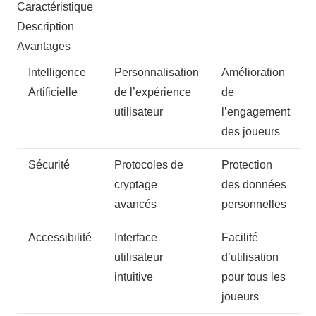
Caractéristique
Description
Avantages
Intelligence
Personnalisation
Amélioration
Artificielle
de l’expérience
de
utilisateur
l’engagement
des joueurs
Sécurité
Protocoles de
Protection
cryptage
des données
avancés
personnelles
Accessibilité
Interface
Facilité
utilisateur
d’utilisation
intuitive
pour tous les
joueurs