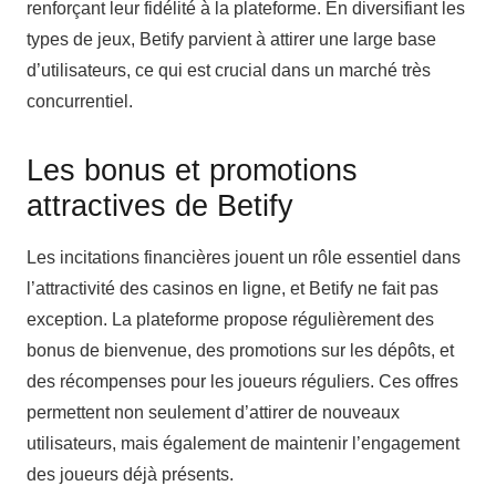
renforçant leur fidélité à la plateforme. En diversifiant les
types de jeux, Betify parvient à attirer une large base
d’utilisateurs, ce qui est crucial dans un marché très
concurrentiel.
Les bonus et promotions
attractives de Betify
Les incitations financières jouent un rôle essentiel dans
l’attractivité des casinos en ligne, et Betify ne fait pas
exception. La plateforme propose régulièrement des
bonus de bienvenue, des promotions sur les dépôts, et
des récompenses pour les joueurs réguliers. Ces offres
permettent non seulement d’attirer de nouveaux
utilisateurs, mais également de maintenir l’engagement
des joueurs déjà présents.