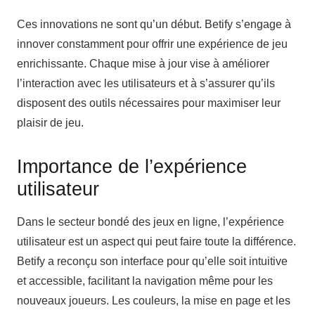
Ces innovations ne sont qu’un début. Betify s’engage à
innover constamment pour offrir une expérience de jeu
enrichissante. Chaque mise à jour vise à améliorer
l’interaction avec les utilisateurs et à s’assurer qu’ils
disposent des outils nécessaires pour maximiser leur
plaisir de jeu.
Importance de l’expérience
utilisateur
Dans le secteur bondé des jeux en ligne, l’expérience
utilisateur est un aspect qui peut faire toute la différence.
Betify a reconçu son interface pour qu’elle soit intuitive
et accessible, facilitant la navigation même pour les
nouveaux joueurs. Les couleurs, la mise en page et les