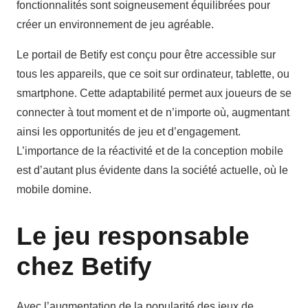
fonctionnalités sont soigneusement équilibrées pour
créer un environnement de jeu agréable.
Le portail de Betify est conçu pour être accessible sur
tous les appareils, que ce soit sur ordinateur, tablette, ou
smartphone. Cette adaptabilité permet aux joueurs de se
connecter à tout moment et de n’importe où, augmentant
ainsi les opportunités de jeu et d’engagement.
L’importance de la réactivité et de la conception mobile
est d’autant plus évidente dans la société actuelle, où le
mobile domine.
Le jeu responsable
chez Betify
Avec l’augmentation de la popularité des jeux de