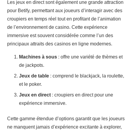
Les jeux en direct sont également une grande attraction
pour Betify, permettant aux joueurs d’interagir avec des
croupiers en temps réel tout en profitant de l’animation
de l’environnement de casino. Cette expérience
immersive est souvent considérée comme l’un des
principaux attraits des casinos en ligne modernes.
Machines à sous
: offre une variété de thèmes et
de jackpots.
Jeux de table
: comprend le blackjack, la roulette,
et le poker.
Jeux en direct
: croupiers en direct pour une
expérience immersive.
Cette gamme étendue d’options garantit que les joueurs
ne manquent jamais d’expérience excitante à explorer,