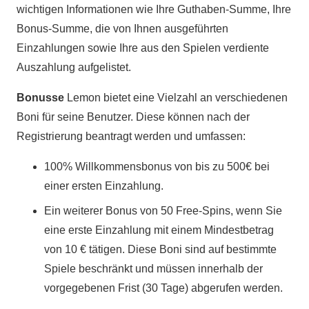
wichtigen Informationen wie Ihre Guthaben-Summe, Ihre
Bonus-Summe, die von Ihnen ausgeführten
Einzahlungen sowie Ihre aus den Spielen verdiente
Auszahlung aufgelistet.
Bonusse
Lemon bietet eine Vielzahl an verschiedenen
Boni für seine Benutzer. Diese können nach der
Registrierung beantragt werden und umfassen:
100% Willkommensbonus von bis zu 500€ bei
einer ersten Einzahlung.
Ein weiterer Bonus von 50 Free-Spins, wenn Sie
eine erste Einzahlung mit einem Mindestbetrag
von 10 € tätigen. Diese Boni sind auf bestimmte
Spiele beschränkt und müssen innerhalb der
vorgegebenen Frist (30 Tage) abgerufen werden.