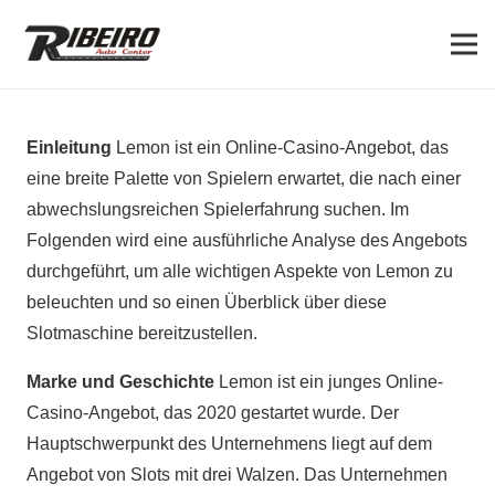
Einleitung
Lemon ist ein Online-Casino-Angebot, das
eine breite Palette von Spielern erwartet, die nach einer
abwechslungsreichen Spielerfahrung suchen. Im
Folgenden wird eine ausführliche Analyse des Angebots
durchgeführt, um alle wichtigen Aspekte von Lemon zu
beleuchten und so einen Überblick über diese
Slotmaschine bereitzustellen.
Marke und Geschichte
Lemon ist ein junges Online-
Casino-Angebot, das 2020 gestartet wurde. Der
Hauptschwerpunkt des Unternehmens liegt auf dem
Angebot von Slots mit drei Walzen. Das Unternehmen