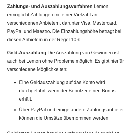
Zahlungs- und Auszahlungsverfahren
Lemon
ermöglicht Zahlungen mit einer Vielzahl an
verschiedenen Anbietern, darunter Visa, Mastercard,
PayPal und Maestro. Die Einzahlungshöhe beträgt bei
diesen Anbietern in der Regel 10 €.
Geld-Auszahlung
Die Auszahlung von Gewinnen ist
auch bei Lemon ohne Probleme möglich. Es gibt hierfür
verschiedene Möglichkeiten:
Eine Geldauszahlung auf das Konto wird
durchgeführt, wenn der Benutzer einen Bonus
erhält.
Über PayPal und einige andere Zahlungsanbieter
können die Umsätze übernommen werden.