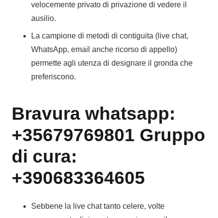
velocemente privato di privazione di vedere il
ausilio.
La campione di metodi di contiguita (live chat,
WhatsApp, email anche ricorso di appello)
permette agli utenza di designare il gronda che
preferiscono.
Bravura whatsapp:
+35679769801 Gruppo
di cura:
+390683364605
Sebbene la live chat tanto celere, volte