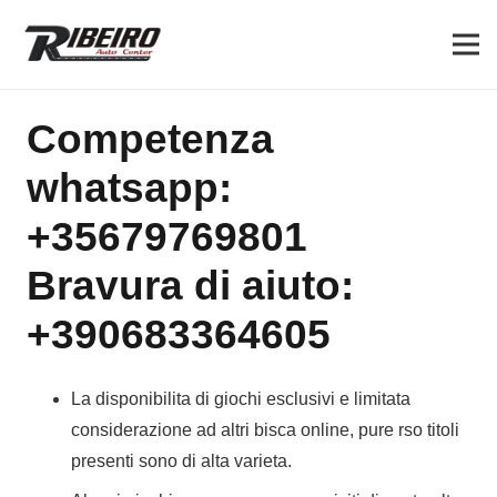
Competenza
whatsapp:
+35679769801
Bravura di aiuto:
+390683364605
La disponibilita di giochi esclusivi e limitata
considerazione ad altri bisca online, pure rso titoli
presenti sono di alta varieta.