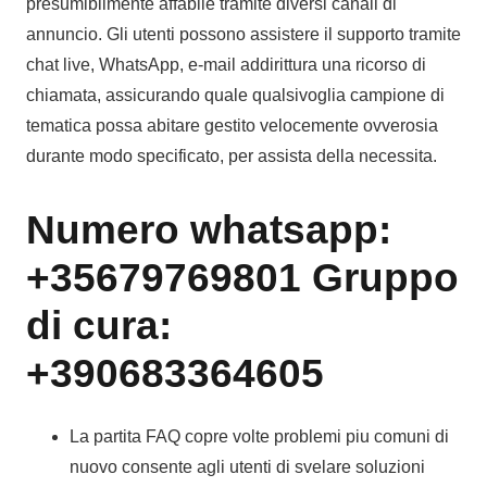
presumibilmente affabile tramite diversi canali di
annuncio. Gli utenti possono assistere il supporto tramite
chat live, WhatsApp, e-mail addirittura una ricorso di
chiamata, assicurando quale qualsivoglia campione di
tematica possa abitare gestito velocemente ovverosia
durante modo specificato, per assista della necessita.
Numero whatsapp:
+35679769801 Gruppo
di cura:
+390683364605
La partita FAQ copre volte problemi piu comuni di
nuovo consente agli utenti di svelare soluzioni