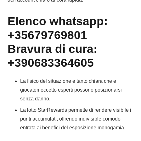
Elenco whatsapp:
+35679769801
Bravura di cura:
+390683364605
La fisico del situazione e tanto chiara che e i
giocatori eccetto esperti possono posizionarsi
senza danno.
La lotto StarRewards permette di rendere visibile i
punti accumulati, offrendo indivisible comodo
entrata ai benefici del esposizione monogamia.