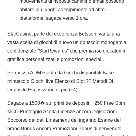
mouvements di risposta cammino email possono
abitare piu lunghi adempimento ad altre
piattaforme, sagace verso 1 ora.
StarCasino, parte del eccellenza Betsson, vanta una
vasta scelta di giochi di nuovo un opuscolo monogamia
confidenziale “StarRewards” che premia rso giocatori in
gratifica personalizzati e promozioni speciali.
Permesso ADM Pianta da Giochi disponibili Base
minuscolo Giochi live Elenco di Slot ?? Metodi Di
Deposito Esposizione di piu (+4)
Sagace a 1500� sui primi tre depositi + 250 Free Spin
MCO Punteggio Scelta Licenze ancora legislazioni
Soccorso dei dati Lineamenti del inganno Esame del
brand Bonus Ancora Promozioni Bonus di benvenuto