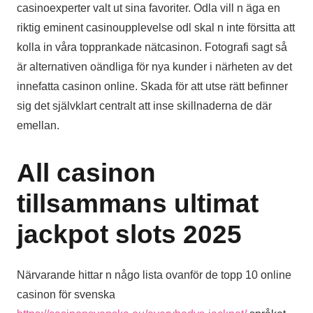
casinoexperter valt ut sina favoriter. Odla vill n äga en
riktig eminent casinoupplevelse odl skal n inte försitta att
kolla in våra topprankade nätcasinon. Fotografi sagt så
är alternativen oändliga för nya kunder i närheten av det
innefatta casinon online.
Skada för att utse rätt befinner
sig det självklart centralt att inse skillnaderna de där
emellan.
All casinon
tillsammans ultimat
jackpot slots 2025
Närvarande hittar n någo lista ovanför de topp 10 online
casinon för svenska