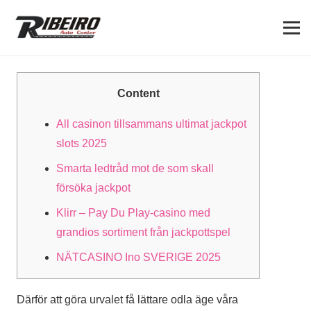
Content
All casinon tillsammans ultimat jackpot
slots 2025
Smarta ledtråd mot de som skall
försöka jackpot
Klirr – Pay Du Play-casino med
grandios sortiment från jackpottspel
NÄTCASINO Ino SVERIGE 2025
Därför att göra urvalet få lättare odla äge våra