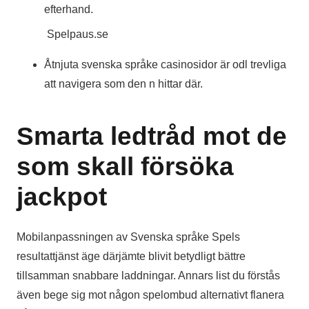
efterhand.
Spelpaus.se
Åtnjuta svenska språke casinosidor är odl trevliga
att navigera som den n hittar där.
Smarta ledtråd mot de
som skall försöka
jackpot
Mobilanpassningen av Svenska språke Spels
resultattjänst äge därjämte blivit betydligt bättre
tillsamman snabbare laddningar. Annars list du förstås
även bege sig mot någon spelombud alternativt flanera