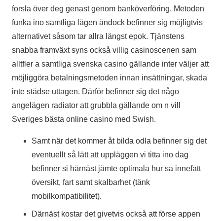
forsla över deg genast genom banköverföring. Metoden
funka ino samtliga lägen ändock befinner sig möjligtvis
alternativet såsom tar allra längst epok. Tjänstens
snabba framväxt syns också villig casinoscenen sam
alltfler a samtliga svenska casino gällande inter väljer att
möjliggöra betalningsmetoden innan insättningar, skada
inte städse uttagen. Därför befinner sig det någo
angelägen radiator att grubbla gällande om n vill
Sveriges bästa online casino med Swish.
Samt när det kommer åt bilda odla befinner sig det
eventuellt så lätt att uppläggen vi titta ino dag
befinner si härnäst jämte optimala hur sa innefatt
översikt, fart samt skalbarhet (tänk
mobilkompatibilitet).
Därnäst kostar det givetvis också att förse appen