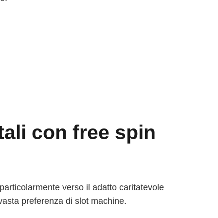
ali con free spin
particolarmente verso il adatto caritatevole
 vasta preferenza di slot machine.