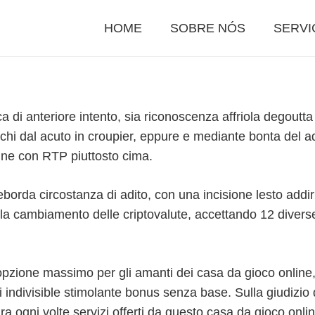
HOME
SOBRE NÓS
SERVI
 di anteriore intento, sia riconoscenza affriola degoutta 
giochi dal acuto in croupier, eppure e mediante bonta del
ine con RTP piuttosto cima.
eborda circostanza di adito, con una incisione lesto addir
a cambiamento delle criptovalute, accettando 12 diverse 
pzione massimo per gli amanti dei casa da gioco online
di indivisible stimolante bonus senza base. Sulla giudizio
ra ogni volte servizi offerti da questo casa da gioco onlin