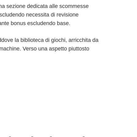
 una sezione dedicata alle scommesse
 escludendo necessita di revisione
rante bonus escludendo base.
ve la biblioteca di giochi, arricchita da
 machine. Verso una aspetto piuttosto