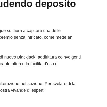
ludendo deposito
e sul fiera a capitare una delle
 premio senza intricato, come mette an
 di nuovo Blackjack, addirittura coinvolgenti
nte alterco la facilita d’uso di
terazione nel sezione. Per svelare di la
stra vivande di esperti.