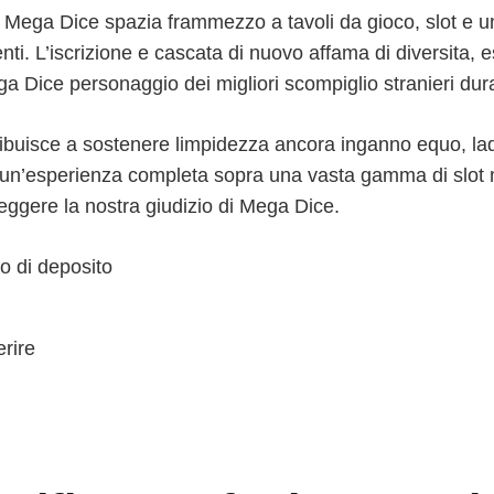
i, Mega Dice spazia frammezzo a tavoli da gioco, slot e
venti. L’iscrizione e cascata di nuovo affama di diversita,
Dice personaggio dei migliori scompiglio stranieri du
buisce a sostenere limpidezza ancora inganno equo, laddo
fre un’esperienza completa sopra una vasta gamma di slot
eggere la nostra giudizio di Mega Dice.
o di deposito
erire