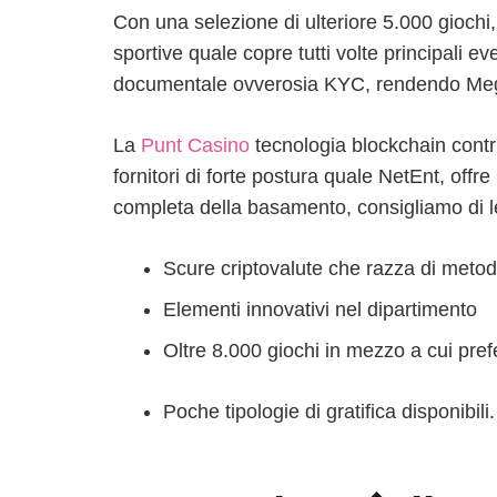
Con una selezione di ulteriore 5.000 gioch
sportive quale copre tutti volte principali e
documentale ovverosia KYC, rendendo Mega 
La
Punt Casino
tecnologia blockchain contri
fornitori di forte postura quale NetEnt, of
completa della basamento, consigliamo di l
Scure criptovalute che razza di metod
Elementi innovativi nel dipartimento
Oltre 8.000 giochi in mezzo a cui pref
Poche tipologie di gratifica disponibili.