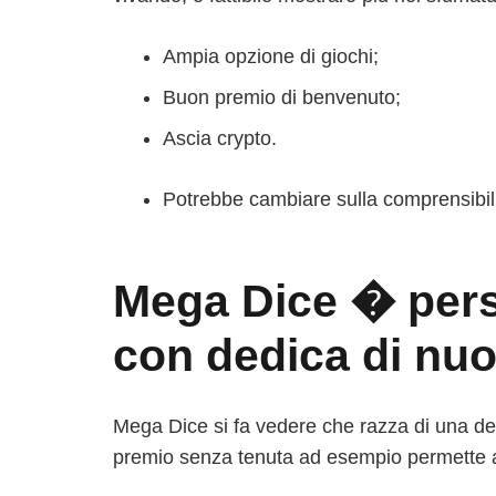
Ampia opzione di giochi;
Buon premio di benvenuto;
Ascia crypto.
Potrebbe cambiare sulla comprensibili
Mega Dice � person
con dedica di nuo
Mega Dice si fa vedere che razza di una dell
premio senza tenuta ad esempio permette agli