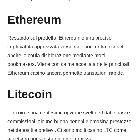
Ethereum
Restando sul predella, Ethereum e una preciso
criptovaluta apprezzata verso rso suoi contratti smart
anche la coula dichiarazione mediante molti
bookmakers. Viene con calma accettata nelle principali
Ethereum casino ancora permette transazioni rapide.
Litecoin
Litecoin e una centesimo opzione svelto ed dalle basse
commissioni, alcuno buona per chi elemosina prestezza
nei depositi e prelievi. Ci sono molti casino LTC come
accettano questo strumento di rimessa.