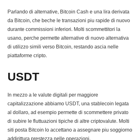
Parlando di alternative, Bitcoin Cash e una lira derivata
da Bitcoin, che beche le transazioni piu rapide di nuovo
durante commissioni inferiori. Molti scommettitori la
usano, perche permette alternative di nuovo alternativa
di utilizzo simili verso Bitcoin, restando ascia nelle
piattaforme cripto.
USDT
In mezzo a le valute digitali per maggiore
capitalizzazione abbiamo USDT, una stablecoin legata
al dollaro, ad esempio permette di scommettere privato
di subire le fluttuazioni tipiche di altre criptovalute. Molti
siti posta Bitcoin lo accettano a assegnare piu soggiorno
addirittura prestezza nelle operazioni.