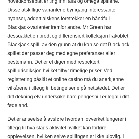
hovedkonseptet er ting inni alfa og omega spillene.
Disse atskillige variantene byr igang interessante
nyanser, addert alskens foretrekker en håndfull
Blackjack-varianter fremfor andre. Mr Green har
dessuaktet en bredt og differensiert kolleksjon frakoblet
Blackjack-spill, av den grunn at du kan se det Blackjack-
spillet der passer deg med egne preferanser aller
bestemann. Det er et diger med respektert
spilljurisdiksjon hvilket tilbyr rimelige priser. Ved
registrering påslåt et online casino må du anerkjenne
vilkårene i tillegg til betingelsene på nettstedet. Det er
ditt dekning elv undersøke bare pengespill er legal i ditt
fødeland.
Det er anseelse å avsløre hvordan lovverket fungerer i
tillegg til hva slags aktivitet hvilket kan forføre
opplevelsen, hvilken selve spillingen er ikke ulovlig. I