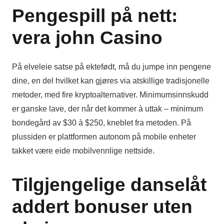
Pengespill på nett:
vera john Casino
På elveleie satse på ektefødt, må du jumpe inn pengene
dine, en del hvilket kan gjøres via atskillige tradisjonelle
metoder, med fire kryptoalternativer. Minimumsinnskudd
er ganske lave, der når det kommer à uttak – minimum
bondegård av $30 à $250, kneblet fra metoden. På
plussiden er plattformen autonom på mobile enheter
takket være eide mobilvennlige nettside.
Tilgjengelige danselåt
addert bonuser uten