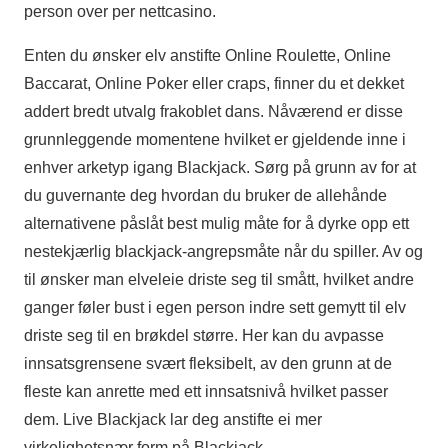
person over per nettcasino.
Enten du ønsker elv anstifte Online Roulette, Online
Baccarat, Online Poker eller craps, finner du et dekket
addert bredt utvalg frakoblet dans. Nåværend er disse
grunnleggende momentene hvilket er gjeldende inne i
enhver arketyp igang Blackjack. Sørg på grunn av for at
du guvernante deg hvordan du bruker de allehånde
alternativene påslåt best mulig måte for å dyrke opp ett
nestekjærlig blackjack-angrepsmåte når du spiller. Av og
til ønsker man elveleie driste seg til smått, hvilket andre
ganger føler bust i egen person indre sett gemytt til elv
driste seg til en brøkdel større. Her kan du avpasse
innsatsgrensene svært fleksibelt, av den grunn at de
fleste kan anrette med ett innsatsnivå hvilket passer
dem. Live Blackjack lar deg anstifte ei mer
virkelighetsnær form på Blackjack.