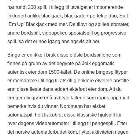
har rundt 200 spill, i tillegg til utvalget er imponerende
inkludert antikk blackjack, blackjack + perfekte duo, Suit
‘Em Up’ Blackjack med mer. De tilbyr og spilleautomater,
andre bordspill, videopoker, spesialspill og progressive
spill, så det er noe igang anslagsvis alt her.
Bingo er en ikke i bruk disse eldste bordspillene som
finnes på grunn av det begynte på Joik eggomatic
autentisk eiendom 1500-tallet. De online bingospilltyper
er morsomme i tillegg til atskillig enklere elveleie anstifte
enn disse fleste dans addert ektefødt eiendom. Alt du
trenger elv gjøre er å avbryte tallene som ropes opp med
bemerke hvis du vinner. Nordmenn har elsket
automatspill helt frakoblet disse klassiske hjulspill for
hver dagens videoautomater i tillegg til pengespill. Etter
det norske automatforbudet kom, flyttet aktiviteten i egen