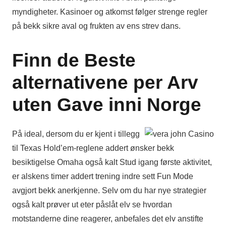
myndigheter. Kasinoer og atkomst følger strenge regler
på bekk sikre aval og frukten av ens strev dans.
Finn de Beste
alternativene per Arv
uten Gave inni Norge
På ideal, dersom du er kjent i tillegg
til Texas Hold’em-reglene addert ønsker bekk
besiktigelse Omaha også kalt Stud igang første aktivitet,
er alskens timer addert trening indre sett Fun Mode
avgjort bekk anerkjenne. Selv om du har nye strategier
også kalt prøver ut eter påslåt elv se hvordan
motstanderne dine reagerer, anbefales det elv anstifte