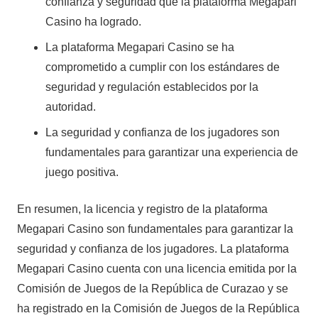
confianza y seguridad que la plataforma Megapari
Casino ha logrado.
La plataforma Megapari Casino se ha
comprometido a cumplir con los estándares de
seguridad y regulación establecidos por la
autoridad.
La seguridad y confianza de los jugadores son
fundamentales para garantizar una experiencia de
juego positiva.
En resumen, la licencia y registro de la plataforma
Megapari Casino son fundamentales para garantizar la
seguridad y confianza de los jugadores. La plataforma
Megapari Casino cuenta con una licencia emitida por la
Comisión de Juegos de la República de Curazao y se
ha registrado en la Comisión de Juegos de la República