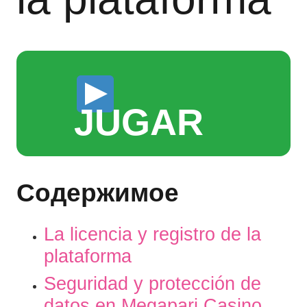
JUGAR
Содержимое
La licencia y registro de la
plataforma
Seguridad y protección de
datos en Megapari Casino