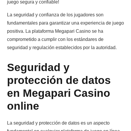
juego segura y confiable!
La seguridad y confianza de los jugadores son
fundamentales para garantizar una experiencia de juego
positiva. La plataforma Megapari Casino se ha
comprometido a cumplir con los estándares de
seguridad y regulación establecidos por la autoridad.
Seguridad y
protección de datos
en Megapari Casino
online
La seguridad y protección de datos es un aspecto