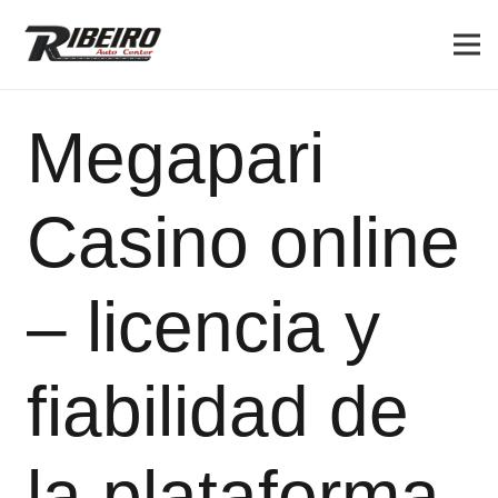
Megapari
Casino online
– licencia y
fiabilidad de
la plataforma