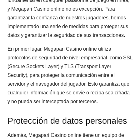
fundamental en cualquier plataforma de juego en línea,
y Megapari Casino online no es excepción. Para
garantizar la confianza de nuestros jugadores, hemos
implementado una serie de medidas para proteger sus
datos y garantizar la seguridad de sus transacciones.
En primer lugar, Megapari Casino online utiliza
protocolos de seguridad de nivel empresarial, como SSL
(Secure Sockets Layer) y TLS (Transport Layer
Security), para proteger la comunicación entre el
servidor y el navegador del jugador. Esto garantiza que
cualquier información que se envíe o reciba sea cifrada
y no pueda ser interceptada por terceros.
Protección de datos personales
Además, Megapari Casino online tiene un equipo de