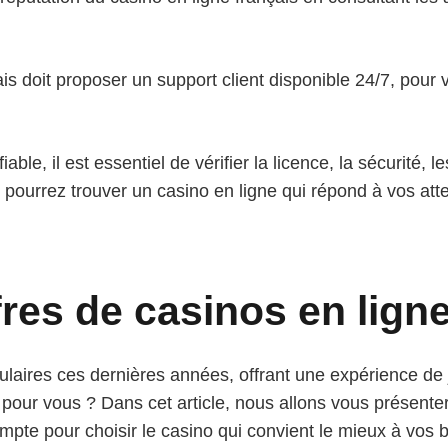
çais doit proposer un support client disponible 24/7, pou
ble, il est essentiel de vérifier la licence, la sécurité, l
s pourrez trouver un casino en ligne qui répond à vos atte
fres de casinos en lign
ulaires ces dernières années, offrant une expérience de
 pour vous ? Dans cet article, nous allons vous présenter
ompte pour choisir le casino qui convient le mieux à vos 