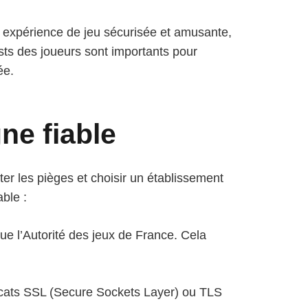
ne expérience de jeu sécurisée et amusante,
ests des joueurs sont importants pour
ée.
ne fiable
iter les pièges et choisir un établissement
ble :
que l’Autorité des jeux de France. Cela
ificats SSL (Secure Sockets Layer) ou TLS