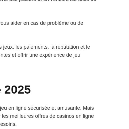
r vous aider en cas de problème ou de
es jeux, les paiements, la réputation et le
ntes et offrir une expérience de jeu
e 2025
 jeu en ligne sécurisée et amusante. Mais
 les meilleures offres de casinos en ligne
besoins.