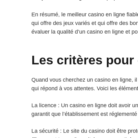
En résumé, le meilleur casino en ligne fiab
qui offre des jeux variés et qui offre des 
évaluer la qualité d’un casino en ligne et p
Les critères pour 
Quand vous cherchez un casino en ligne, il e
qui répond à vos attentes. Voici les élément
La licence : Un casino en ligne doit avoir u
garantit que l’établissement est réglementé
La sécurité : Le site du casino doit être p