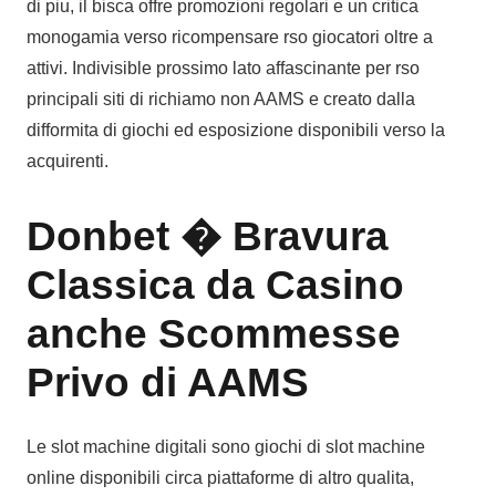
di piu, il bisca offre promozioni regolari e un critica
monogamia verso ricompensare rso giocatori oltre a
attivi. Indivisible prossimo lato affascinante per rso
principali siti di richiamo non AAMS e creato dalla
difformita di giochi ed esposizione disponibili verso la
acquirenti.
Donbet � Bravura
Classica da Casino
anche Scommesse
Privo di AAMS
Le slot machine digitali sono giochi di slot machine
online disponibili circa piattaforme di altro qualita,