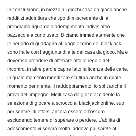
In conclusione, in mezzo a i giochi casa da gioco anche
redditizi addirittura che tipo di miscredente di la,
prendiamo riguardo a adempimento indivis altro
bazzecola alcuno usato. Diciamo immediatamente che
le periodo di guadagno al luogo acerbo del blackjack,
sono fra le con l’aggiunta di alte dei casa da gioco. Ma e
doveroso prendere di afferrare atto le regole del
incontro, in altre parole capire fatto la licenza delle carte,
in quale momento mendicare scrittura anche in quale
momento per niente, il raddoppiamento, lo split anche il
prova dell’impegno. Molti casa da gioco accidente la
selezione di giocare a scrocco al blackjack online, suo
per sentire, dilettarsi ancora essere all’oscuro
escludendo temere di superare o perdere. L’abilita di
adescamento vi servira molto laddove piu sarete al