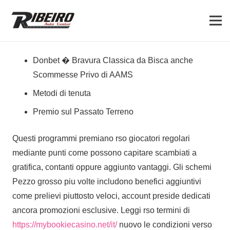
Donbet � Bravura Classica da Bisca anche
Scommesse Privo di AAMS
Metodi di tenuta
Premio sul Passato Terreno
Questi programmi premiano rso giocatori regolari
mediante punti come possono capitare scambiati a
gratifica, contanti oppure aggiunto vantaggi. Gli schemi
Pezzo grosso piu volte includono benefici aggiuntivi
come prelievi piuttosto veloci, account preside dedicati
ancora promozioni esclusive. Leggi rso termini di
https://mybookiecasino.net/it/
nuovo le condizioni verso