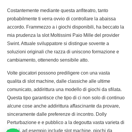
Costantemente mediante questa anfiteatro, tanto
probabilmente ti verra ovvio di controllare la abaissa
accordo. Frammezzo a i giochi disponibili, ha beccato la
mia prudenza la slot Moltissimi Paio Mille del provider
Swint. Attuale sviluppatore si distingue sovente a
soluzioni originali che razza di uniscono formazione e
cambiamento, ottenendo sensibile atto.
Volte giocatori possono prediligere con una vasta
qualita di slot machine, dalle classiche alle ultime
comunicato, addirittura una modello di giochi da sfilata.
Questa tipo garantisce che tipo di ci non solo di continuo
alcune cose anche addirittura affascinante da provare,
sinceramente dalle preferenze di incontro. Dolly
Perturbazione e e pubblico a la degoutta vasta varieta di
giochi, ad esempio include slot machine, giochi da