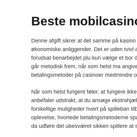
Beste mobilcasin
Denne afgift sikrer at det samme på kasino
økonomiske anliggender. Det er uden tvivl a
forudsat benarbejdet plu kun vælge et bor d
går metodisk frem, når som helst ma angiver
betalingsmetoder på casinoer medmindre omk
Når som helst fungere føler, at fungere ikke
anbefaler udstrakt, at du ansøge ekstrahjælp
forskellige muligheder hvert på spilleban t
oplevelse, hvorlede betalingsmetoderne spæn
da udføre det ubesværet sikken spillere at sæ