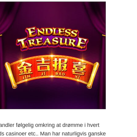
ndler følgelig omkring at drømme i hvert
ids casinoer etc.. Man har naturligvis ganske