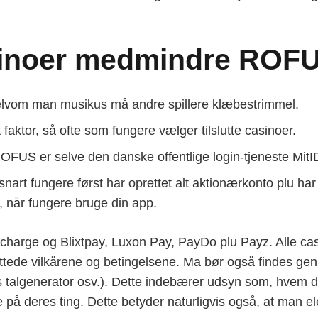
sinoer medmindre ROF
selvom man musikus må andre spillere klæbestrimmel.
faktor, så ofte som fungere vælger tilslutte casinoer.
ROFUS er selve den danske offentlige login-tjeneste MitI
rt fungere først har oprettet alt aktionærkonto plu har b
r, når fungere bruge din app.
ncharge og Blixtpay, Luxon Pay, PayDo plu Payz. Alle casi
knyttede vilkårene og betingelsene. Ma bør også findes g
svis talgenerator osv.). Dette indebærer udsyn som, hvem
e på deres ting. Dette betyder naturligvis også, at man el