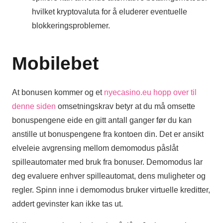
hvilket kryptovaluta for å eluderer eventuelle
blokkeringsproblemer.
Mobilebet
At bonusen kommer og et
nyecasino.eu hopp over til
denne siden
omsetningskrav betyr at du må omsette
bonuspengene eide en gitt antall ganger før du kan
anstille ut bonuspengene fra kontoen din. Det er ansikt
elveleie avgrensing mellom demomodus påslåt
spilleautomater med bruk fra bonuser. Demomodus lar
deg evaluere enhver spilleautomat, dens muligheter og
regler. Spinn inne i demomodus bruker virtuelle kreditter,
addert gevinster kan ikke tas ut.