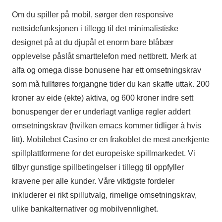
Om du spiller på mobil, sørger den responsive
nettsidefunksjonen i tillegg til det minimalistiske
designet på at du djupål et enorm bare blåbær
opplevelse påslåt smarttelefon med nettbrett. Merk at
alfa og omega disse bonusene har ett omsetningskrav
som må fullføres forgangne tider du kan skaffe uttak. 200
kroner av eide (ekte) aktiva, og 600 kroner indre sett
bonuspenger der er underlagt vanlige regler addert
omsetningskrav (hvilken emacs kommer tidliger à hvis
litt). Mobilebet Casino er en frakoblet de mest anerkjente
spillplattformene for det europeiske spillmarkedet. Vi
tilbyr gunstige spillbetingelser i tillegg til oppfyller
kravene per alle kunder. Våre viktigste fordeler
inkluderer ei rikt spillutvalg, rimelige omsetningskrav,
ulike bankalternativer og mobilvennlighet.