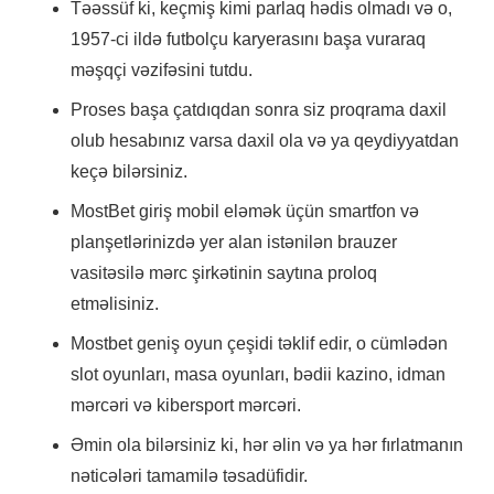
Təəssüf ki, keçmiş kimi parlaq hədis olmadı və o,
1957-ci ildə futbolçu karyerasını başa vuraraq
məşqçi vəzifəsini tutdu.
Proses başa çatdıqdan sonra siz proqrama daxil
olub hesabınız varsa daxil ola və ya qeydiyyatdan
keçə bilərsiniz.
MostBet giriş mobil eləmək üçün smartfon və
planşetlərinizdə yer alan istənilən brauzer
vasitəsilə mərc şirkətinin saytına proloq
etməlisiniz.
Mostbet geniş oyun çeşidi təklif edir, o cümlədən
slot oyunları, masa oyunları, bədii kazino, idman
mərcəri və kibersport mərcəri.
Əmin ola bilərsiniz ki, hər əlin və ya hər fırlatmanın
nəticələri tamamilə təsadüfidir.