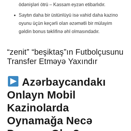
ödənişləri ötrü – Kassam eyzən etibarlıdır.
Saytın daha bir üstünlüyü isə vahid daha kazino
oyunu üçün keçərli olan əzəmətli bir mülayim
gəldin bonus təklifinə əhl olmasındadır.
“zenit” “beşiktaş”ın Futbolçusunu
Transfer Etməyə Yaxındır
Azərbaycandakı
Onlayn Mobil
Kazinolarda
Oynamağa Necə