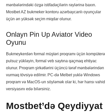
mənbələrindəki özgə istifadəçilərin rəylərinə baxın.
Mostbet AZ bukmeker kontoru azərbaycanlı oyunçular
üçün ən yüksək seçim miqdar olunur.
Onlayn Pin Up Aviator Video
Oyunu
Bukmeykerdən formal müştəri proqramı üçün kompüterə
pulsuz yükləyin, formal veb saytına qaçmaq ehtiyac
olunur. Proqram şirkətlərini üçüncü tərəf mənbələrindən
vurmaq tövsiyə edilmir. PC-də Melbet yuklə Windows
proqram və MacOS-un söyləmək olar ki, hər hansı vahid
versiyasını edə bilərsiniz.
Mostbet’də Qeydiyyat