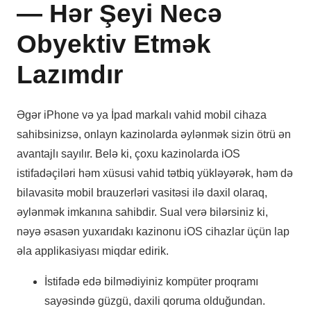
— Hər Şeyi Necə
Obyektiv Etmək
Lazımdır
Əgər iPhone və ya İpad markalı vahid mobil cihaza
sahibsinizsə, onlayn kazinolarda əylənmək sizin ötrü ən
avantajlı sayılır. Belə ki, çoxu kazinolarda iOS
istifadəçiləri həm xüsusi vahid tətbiq yükləyərək, həm də
bilavasitə mobil brauzerləri vasitəsi ilə daxil olaraq,
əylənmək imkanına sahibdir. Sual verə bilərsiniz ki,
nəyə əsasən yuxarıdakı kazinonu iOS cihazlar üçün lap
əla applikasiyası miqdar edirik.
İstifadə edə bilmədiyiniz kompüter proqramı
sayəsində güzgü, daxili qoruma olduğundan.