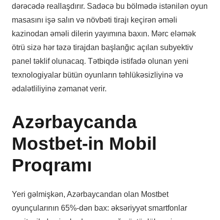
dərəcədə reallaşdırır. Sadəcə bu bölmədə istənilən oyun
masasını işə salın və növbəti tirajı keçirən əməli
kazinodan əməli dilerin yayımına baxın. Mərc eləmək
ötrü sizə hər təzə tirajdan başlanğıc açılan subyektiv
panel təklif olunacaq. Tətbiqdə istifadə olunan yeni
texnologiyalar bütün oyunların təhlükəsizliyinə və
ədalətliliyinə zəmanət verir.
Azərbaycanda
Mostbet-in Mobil
Proqramı
Yeri gəlmişkən, Azərbaycandan olan Mostbet
oyunçularının 65%-dən bax: əksəriyyət smartfonlar