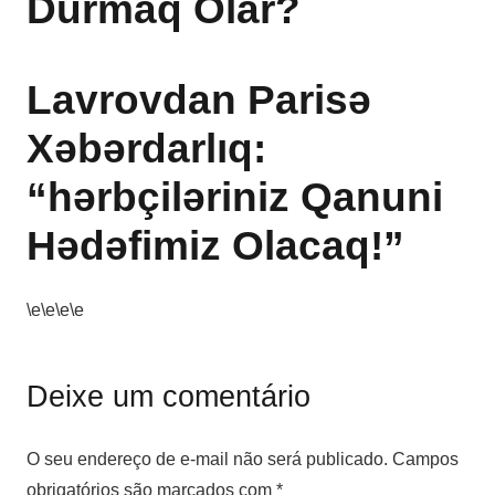
Durmaq Olar?
Lavrovdan Parisə
Xəbərdarlıq:
“hərbçiləriniz Qanuni
Hədəfimiz Olacaq!”
\e\e\e\e
Deixe um comentário
O seu endereço de e-mail não será publicado.
Campos
obrigatórios são marcados com
*