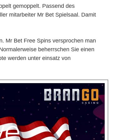
oppelt gemoppelt. Passend des
er mitarbeiter Mr Bet Spielsaal. Damit
en. Mr Bet Free Spins versprochen man
n. Normalerweise beherrschen Sie einen
te werden unter einsatz von