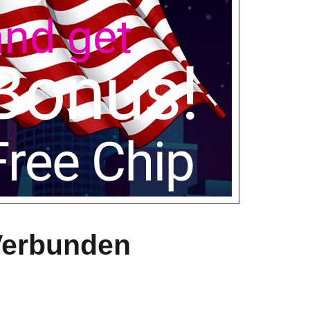
 Verbunden