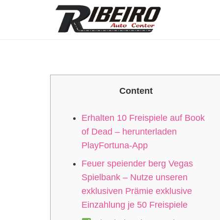
Content
Erhalten 10 Freispiele auf Book
of Dead – herunterladen
PlayFortuna-App
Feuer speiender berg Vegas
Spielbank – Nutze unseren
exklusiven Prämie exklusive
Einzahlung je 50 Freispiele