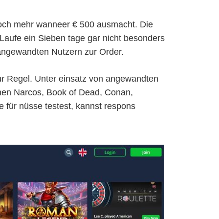
 noch mehr wanneer € 500 ausmacht. Die
m Laufe ein Sieben tage gar nicht besonders
 angewandten Nutzern zur Order.
 zur Regel. Unter einsatz von angewandten
hen Narcos, Book of Dead, Conan,
für nüsse testest, kannst respons