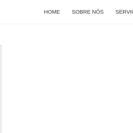
HOME
SOBRE NÓS
SERVI