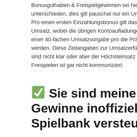
Bonusguthaben & Freispielgewinnen sei hie
unterschieden, dies gilt pauschal nur ein U
Pro einen ersten Einzahlungsbonus gilt das
Umsatz, wobei die übrigen Kontoaufladung
einer 40-fachen Umsatzvorgabe pro die Pr
werden. Diese Zeitangaben zur Umsatzerfül
sind nicht klar oder aber der Höchsteinsatz
Freispielen ist gar nicht kommuniziert.
Sie sind meine
Gewinne inoffizie
Spielbank verste