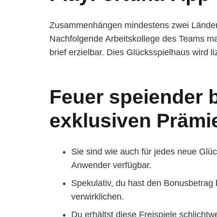
Zusammenhängen mindestens zwei Länder, z
Nachfolgende Arbeitskollege des Teams man
brief erzielbar. Dies Glücksspielhaus wird li
Feuer speiender 
exklusiven Prämie
Sie sind wie auch für jedes neue Glüc
Anwender verfügbar.
Spekulativ, du hast den Bonusbetrag
verwirklichen.
Du erhältst diese Freispiele schlicht