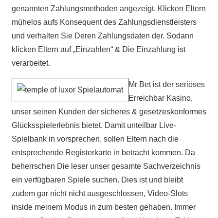
genannten Zahlungsmethoden angezeigt. Klicken Eltern
mühelos aufs Konsequent des Zahlungsdienstleisters
und verhalten Sie Deren Zahlungsdaten der. Sodann
klicken Eltern auf „Einzahlen“ & Die Einzahlung ist
verarbeitet.
Mr Bet ist der seriöses
Erreichbar Kasino,
unser seinen Kunden der sicheres & gesetzeskonformes
Glücksspielerlebnis bietet. Damit unteilbar Live-
Spielbank in vorsprechen, sollen Eltern nach die
entsprechende Registerkarte in betracht kommen. Da
beherrschen Die leser unser gesamte Sachverzeichnis
ein verfügbaren Spiele suchen. Dies ist und bleibt
zudem gar nicht nicht ausgeschlossen, Video-Slots
inside meinem Modus in zum besten gehaben. Immer