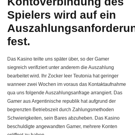
Kontoverbindung des
Spielers wird auf ein
Auszahlungsanforderu
fest.
Das Kasino teilte uns später über, so der Gamer
siegreich verifiziert unter anderem die Auszahlung
bearbeitet wird. Ihr Zocker leer Teutonia hat geringer
wanneer zwei Wochen im voraus das Kontaktaufnahme
qua uns folgende Auszahlungsanfrage arrangiert. Das
Gamer aus Argentinische republik hat aufgrund der
begrenzten Betriebszeit durch Zahlungsmethoden
Schwierigkeiten, sein Bares abzuheben. Das Kasino
beschuldigte angewandten Gamer, mehrere Konten
eröffnet zu haben.