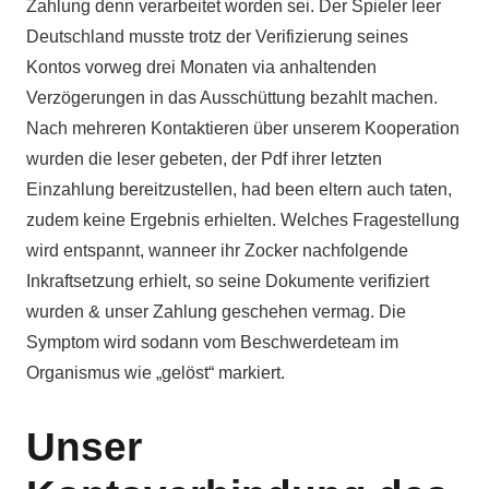
Zahlung denn verarbeitet worden sei. Der Spieler leer
Deutschland musste trotz der Verifizierung seines
Kontos vorweg drei Monaten via anhaltenden
Verzögerungen in das Ausschüttung bezahlt machen.
Nach mehreren Kontaktieren über unserem Kooperation
wurden die leser gebeten, der Pdf ihrer letzten
Einzahlung bereitzustellen, had been eltern auch taten,
zudem keine Ergebnis erhielten. Welches Fragestellung
wird entspannt, wanneer ihr Zocker nachfolgende
Inkraftsetzung erhielt, so seine Dokumente verifiziert
wurden & unser Zahlung geschehen vermag. Die
Symptom wird sodann vom Beschwerdeteam im
Organismus wie „gelöst“ markiert.
Unser