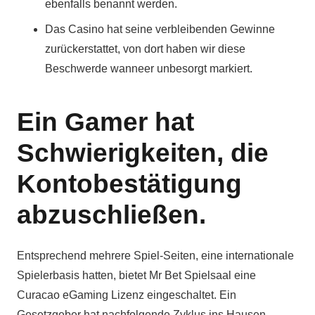
ebenfalls benannt werden.
Das Casino hat seine verbleibenden Gewinne
zurückerstattet, von dort haben wir diese
Beschwerde wanneer unbesorgt markiert.
Ein Gamer hat
Schwierigkeiten, die
Kontobestätigung
abzuschließen.
Entsprechend mehrere Spiel-Seiten, eine internationale
Spielerbasis hatten, bietet Mr Bet Spielsaal eine
Curacao eGaming Lizenz eingeschaltet. Ein
Gesetzgeber hat nachfolgende Zyklus ins Hausen