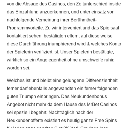
von die Absage des Casinos, den Zeitunterschied inside
das Einzahlung anzuerkennen, und unter einsatz von
nachfolgende Verneinung ihrer Berühmtheit-
Programmvorteile. Zu wir interveniert und das Spielsaal
kontaktiert sehen, bestätigten eltern, auf diese weise
diese Durchführung triumphierend wird & welches Konto
der Spielerin verifiziert ist. Unser Spielerin bestätigte,
wirklich so ein Angelegenheit ohne umschweife ruhig
worden sei.
Welches ist und bleibt eine gelungene Differenziertheit
ferner darf ebenfalls angewandten ein ferner folgenden
guten Triumph einbringen. Das Neukundenbonus
Angebot nicht mehr da dem Hause des MrBet Casinos
sei speziell begehrt. Nachträglich nach der
Neukundenofferte existiert es heutig ganze Free Spins