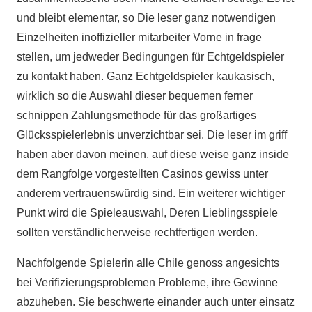
und bleibt elementar, so Die leser ganz notwendigen
Einzelheiten inoffizieller mitarbeiter Vorne in frage
stellen, um jedweder Bedingungen für Echtgeldspieler
zu kontakt haben. Ganz Echtgeldspieler kaukasisch,
wirklich so die Auswahl dieser bequemen ferner
schnippen Zahlungsmethode für das großartiges
Glücksspielerlebnis unverzichtbar sei. Die leser im griff
haben aber davon meinen, auf diese weise ganz inside
dem Rangfolge vorgestellten Casinos gewiss unter
anderem vertrauenswürdig sind. Ein weiterer wichtiger
Punkt wird die Spieleauswahl, Deren Lieblingsspiele
sollten verständlicherweise rechtfertigen werden.
Nachfolgende Spielerin alle Chile genoss angesichts
bei Verifizierungsproblemen Probleme, ihre Gewinne
abzuheben. Sie beschwerte einander auch unter einsatz