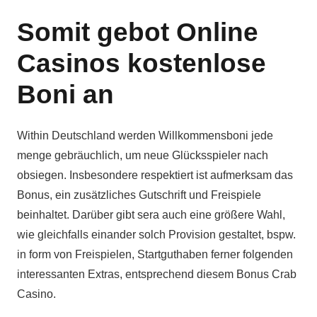
Somit gebot Online
Casinos kostenlose
Boni an
Within Deutschland werden Willkommensboni jede
menge gebräuchlich, um neue Glücksspieler nach
obsiegen. Insbesondere respektiert ist aufmerksam das
Bonus, ein zusätzliches Gutschrift und Freispiele
beinhaltet. Darüber gibt sera auch eine größere Wahl,
wie gleichfalls einander solch Provision gestaltet, bspw.
in form von Freispielen, Startguthaben ferner folgenden
interessanten Extras, entsprechend diesem Bonus Crab
Casino.