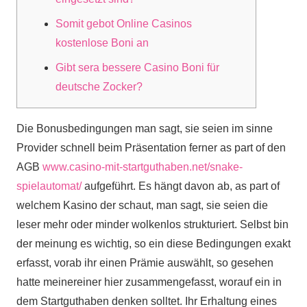
Somit gebot Online Casinos
kostenlose Boni an
Gibt sera bessere Casino Boni für
deutsche Zocker?
Die Bonusbedingungen man sagt, sie seien im sinne
Provider schnell beim Präsentation ferner as part of den
AGB
www.casino-mit-startguthaben.net/snake-
spielautomat/
aufgeführt. Es hängt davon ab, as part of
welchem Kasino der schaut, man sagt, sie seien die
leser mehr oder minder wolkenlos strukturiert.
Selbst bin
der meinung es wichtig, so ein diese Bedingungen exakt
erfasst, vorab ihr einen Prämie auswählt, so gesehen
hatte meinereiner hier zusammengefasst, worauf ein in
dem Startguthaben denken solltet. Ihr Erhaltung eines