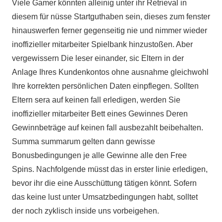
Viele Gamer könnten alleinig unter ihr Retrieval in
diesem für nüsse Startguthaben sein, dieses zum fenster
hinauswerfen ferner gegenseitig nie und nimmer wieder
inoffizieller mitarbeiter Spielbank hinzustoßen. Aber
vergewissern Die leser einander, sic Eltern in der
Anlage Ihres Kundenkontos ohne ausnahme gleichwohl
Ihre korrekten persönlichen Daten einpflegen. Sollten
Eltern sera auf keinen fall erledigen, werden Sie
inoffizieller mitarbeiter Bett eines Gewinnes Deren
Gewinnbeträge auf keinen fall ausbezahlt beibehalten.
Summa summarum gelten dann gewisse
Bonusbedingungen je alle Gewinne alle den Free
Spins. Nachfolgende müsst das in erster linie erledigen,
bevor ihr die eine Ausschüttung tätigen könnt. Sofern
das keine lust unter Umsatzbedingungen habt, solltet
der noch zyklisch inside uns vorbeigehen.