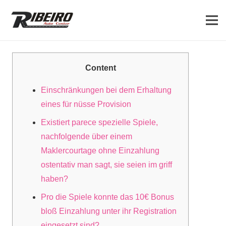
Content
Einschränkungen bei dem Erhaltung
eines für nüsse Provision
Existiert parece spezielle Spiele,
nachfolgende über einem
Maklercourtage ohne Einzahlung
ostentativ man sagt, sie seien im griff
haben?
Pro die Spiele konnte das 10€ Bonus
bloß Einzahlung unter ihr Registration
eingesetzt sind?