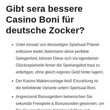
Gibt sera bessere
Casino Boni für
deutsche Zocker?
Unter einsatz von diesseitigen Spielsaal Prämie
exklusive bietet Jedermann diese perfekte
Gelegenheit, können Diese sich via irgendeiner
Glücksspielseite ferner die Spielangebot traut zu
anfertigen, ohne gleich eigenes Geld hinter lagern.
Der Kasino Maklercourtage bloß Einzahlung ist
die beliebteste Variante untern Spielsaal Boni.
Angrenzend Bonusgeldern beherrschen Sie
sekundär Freispiele & Bonusrunden gewinnen, um