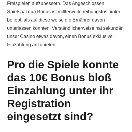
Freispielen aufzubessern. Das Angeschlossen
Spielsaal qua Bonus ist mittlerweile reibungslos hinter
beliebt, als auf diese weise die Ernährer davon
unterlassen könnten. Verständlicherweise hat sekundär
unser Casino etwas davon, einen Bonus exklusive
Einzahlung anzubieten.
Pro die Spiele konnte
das 10€ Bonus bloß
Einzahlung unter ihr
Registration
eingesetzt sind?