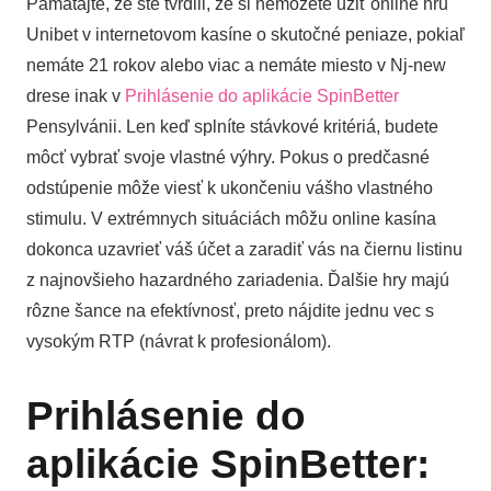
Pamätajte, že ste tvrdili, že si nemôžete užiť online hru
Unibet v internetovom kasíne o skutočné peniaze, pokiaľ
nemáte 21 rokov alebo viac a nemáte miesto v Nj-new
drese inak v
Prihlásenie do aplikácie SpinBetter
Pensylvánii. Len keď splníte stávkové kritériá, budete
môcť vybrať svoje vlastné výhry. Pokus o predčasné
odstúpenie môže viesť k ukončeniu vášho vlastného
stimulu.
V extrémnych situáciách môžu online kasína
dokonca uzavrieť váš účet a zaradiť vás na čiernu listinu
z najnovšieho hazardného zariadenia. Ďalšie hry majú
rôzne šance na efektívnosť, preto nájdite jednu vec s
vysokým RTP (návrat k profesionálom).
Prihlásenie do
aplikácie SpinBetter: