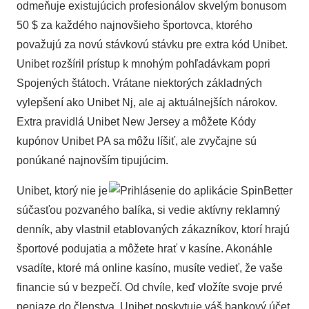
odmeňuje existujúcich profesionálov skvelým bonusom
50 $ za každého najnovšieho športovca, ktorého
považujú za novú stávkovú stávku pre extra kód Unibet.
Unibet rozšíril prístup k mnohým pohľadávkam popri
Spojených štátoch. Vrátane niektorých základných
vylepšení ako Unibet Nj, ale aj aktuálnejších nárokov.
Extra pravidlá Unibet New Jersey a môžete Kódy
kupónov Unibet PA sa môžu líšiť, ale zvyčajne sú
ponúkané najnovším tipujúcim.
Unibet, ktorý nie je
súčasťou pozvaného balíka, si vedie aktívny reklamný
denník, aby vlastnil etablovaných zákazníkov, ktorí hrajú
športové podujatia a môžete hrať v kasíne. Akonáhle
vsadíte, ktoré má online kasíno, musíte vedieť, že vaše
financie sú v bezpečí. Od chvíle, keď vložíte svoje prvé
peniaze do členstva, Unibet poskytuje váš bankový účet