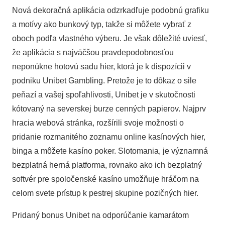
Nová dekoračná aplikácia odzrkadľuje podobnú grafiku
a motívy ako bunkový typ, takže si môžete vybrať z
oboch podľa vlastného výberu. Je však dôležité uviesť,
že aplikácia s najväčšou pravdepodobnosťou
neponúkne hotovú sadu hier, ktorá je k dispozícii v
podniku Unibet Gambling. Pretože je to dôkaz o sile
peňazí a vašej spoľahlivosti, Unibet je v skutočnosti
kótovaný na severskej burze cenných papierov. Najprv
hracia webová stránka, rozšírili svoje možnosti o
pridanie rozmanitého zoznamu online kasínových hier,
binga a môžete kasíno poker. Slotomania, je významná
bezplatná herná platforma, rovnako ako ich bezplatný
softvér pre spoločenské kasíno umožňuje hráčom na
celom svete prístup k pestrej skupine pozičných hier.
Pridaný bonus Unibet na odporúčanie kamarátom