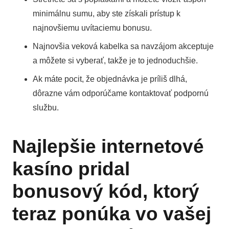
minimálnu sumu, aby ste získali prístup k
najnovšiemu uvítaciemu bonusu.
Najnovšia veková kabelka sa navzájom akceptuje
a môžete si vyberať, takže je to jednoduchšie.
Ak máte pocit, že objednávka je príliš dlhá,
dôrazne vám odporúčame kontaktovať podpornú
službu.
Najlepšie internetové
kasíno pridal
bonusový kód, ktorý
teraz ponúka vo vašej