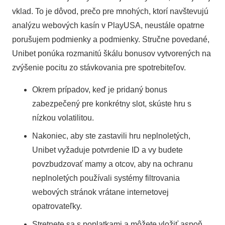
vklad. To je dôvod, prečo pre mnohých, ktorí navštevujú
analýzu webových kasín v PlayUSA, neustále opatrne
porušujem podmienky a podmienky. Stručne povedané,
Unibet ponúka rozmanitú škálu bonusov vytvorených na
zvýšenie pocitu zo stávkovania pre spotrebiteľov.
Okrem prípadov, keď je pridaný bonus
zabezpečený pre konkrétny slot, skúste hru s
nízkou volatilitou.
Nakoniec, aby ste zastavili hru neplnoletých,
Unibet vyžaduje potvrdenie ID a vy budete
povzbudzovať mamy a otcov, aby na ochranu
neplnoletých používali systémy filtrovania
webových stránok vrátane internetovej
opatrovateľky.
Stretnete sa s poplatkami a môžete vložiť aspoň