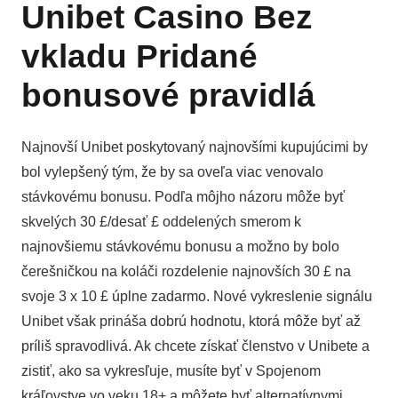
Unibet Casino Bez
vkladu Pridané
bonusové pravidlá
Najnovší Unibet poskytovaný najnovšími kupujúcimi by
bol vylepšený tým, že by sa oveľa viac venovalo
stávkovému bonusu. Podľa môjho názoru môže byť
skvelých 30 £/desať £ oddelených smerom k
najnovšiemu stávkovému bonusu a možno by bolo
čerešničkou na koláči rozdelenie najnovších 30 £ na
svoje 3 x 10 £ úplne zadarmo. Nové vykreslenie signálu
Unibet však prináša dobrú hodnotu, ktorá môže byť až
príliš spravodlivá. Ak chcete získať členstvo v Unibete a
zistiť, ako sa vykresľuje, musíte byť v Spojenom
kráľovstve vo veku 18+ a môžete byť alternatívnymi