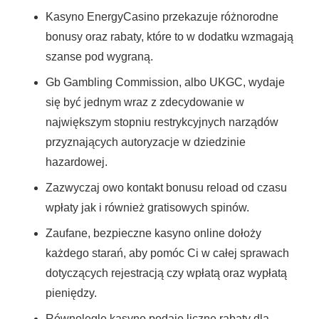
Kasyno EnergyCasino przekazuje różnorodne
bonusy oraz rabaty, które to w dodatku wzmagają
szanse pod wygraną.
Gb Gambling Commission, albo UKGC, wydaje
się być jednym wraz z zdecydowanie w
największym stopniu restrykcyjnych narządów
przyznających autoryzacje w dziedzinie
hazardowej.
Zazwyczaj owo kontakt bonusu reload od czasu
wpłaty jak i również gratisowych spinów.
Zaufane, bezpieczne kasyno online dołoży
każdego starań, aby pomóc Ci w całej sprawach
dotyczących rejestracją czy wpłatą oraz wypłatą
pieniędzy.
Równolegle kasyno podaje liczne rabaty dla