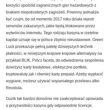
korzyści spośród zagranicznych gier hazardowych z
brakiem niepotrzebnych zagrożeń. Powinny jednakże
być czujni, bo od momentu 2017 roku działa rejestr
serwisów zakazanych, jakie będą blokowane przez
wytwórców Internetu. Tego rodzaju kasyna w rzetelne
kapitał uznaje się w polsce zbytnio nieustawowe. Green
Luck przekazuje pełną paletę dzisiejszych technik
płatności, w niniejszym krajowe krajowe alternatywy na
przykład BLIK. Prócz faceta, do odwiedzenia zespolenia
dzierżysz karty kredytowe, elektryczne portfele,
kryptowaluty jak i również karty prepaid. Ażeby wypłacić
wygrane, możesz używać wspaniałego przelewu albo
Revoluta.
Guzik tak bardzo donośnie nie zaakceptować opowiada
o przyzwoitości kasyna gdy odpowiednie licencje.