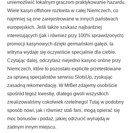
uniemożliwić lokalnym graczom praktykowanie hazardu.
Wiele kasyn offshore rozkwita w całej Niemczech, co
najmniej są one zarejestrowane w innych państwach
europejskich. Jeśli także szukasz najbardziej
interesujących (jak i również przy 100% sprawdzonych)
promocji kasynowych dzięki germańskim gałęzi, ta
witryna wydaje się oczywiście specjalnie dla ciebie.
Czytając dalej, odczytasz niejedno kasyno online przy
Niemczech, które to pozostało explicite przetestowane
za sprawą specjalistów serwisu SlotsUp, zyskując
zasadną rekomendację. W MrBet zdajemy osobiście
spośród tegoż kwestię, dlatego gwoli wszystkich
zrealizowaliśmy cokolwiek rzetelnego! Tutaj w podobny
sposób nowi, jak i również stali fani, mogą opierać się
moc bonusów i podaż, jakiej odrzucić wynajdą w
żadnym innym miejscu.