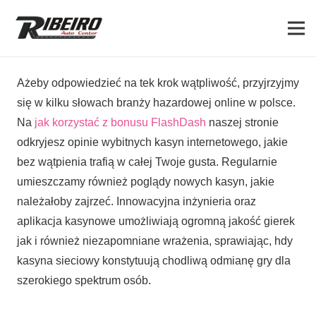
Ażeby odpowiedzieć na tek krok wątpliwość, przyjrzyjmy
się w kilku słowach branży hazardowej online w polsce.
Na
jak korzystać z bonusu FlashDash
naszej stronie
odkryjesz opinie wybitnych kasyn internetowego, jakie
bez wątpienia trafią w całej Twoje gusta. Regularnie
umieszczamy również poglądy nowych kasyn, jakie
należałoby zajrzeć.
Innowacyjna inżynieria oraz
aplikacja kasynowe umożliwiają ogromną jakość gierek
jak i również niezapomniane wrażenia, sprawiając, hdy
kasyna sieciowy konstytuują chodliwą odmianę gry dla
szerokiego spektrum osób.