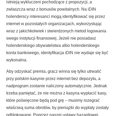
istnieją wykluczeni pochodzące z propozycji, a
zwłaszcza wraz z bonusów powitalnych. Na iDIN
holenderscy interesanci mogą identyfikować się przez
internet w pozostałych organizacjach, wykorzystując
wraz z jakichkolwiek i stwierdzonych metod logowania
swego instytucji finansowej. Jeżeli nie posiadasz
holenderskiego obywatelstwa albo holenderskiego
konta bankowego, identyfikacja iDIN nie wydaje się być
wykonalna.
Aby odzyskać premia, gracz winna się tylko utrwalić
przy polskim kasynie przez internet bez depozytu, a
nadprogram zostanie naliczony automatycznie. Jednak
trzeba pamiętać, że nie można z kasyna wypłacić kasy,
które poświęcone będą pod grę – musimy rozegrać
właściwą suma obrotów, by pieniążki do wypłaty zostały
odblokowane. Poprzez naszej ustawy hazardowej,