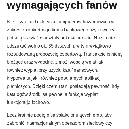
wymagających fanów
Nie licząc nad czterysta komputerów hazardowych w
zakresie konkretnego konta bankowego użytkownicy
potrafią stawiać warsztaty bukmacherskie. Na stronie
odszukać wolno ok. 35 dyscyplin, w tym wyjątkowo
rozbudowaną propozycję esportową. Transakcje istnieją
bieżące oraz wygodne, z możliwością wpłat jak i
również wypłat przy użyciu kart finansowych,
kryptowalut jak i również popularnych aplikacji
płatniczych. Dzięki czemu fani posiadają pewność, hdy
katalogów środki są pewne, a funkcje wypłat
funkcjonują fachowo.
Lecz kraj nie podjęło satysfakcjonujących prób, aby
zabronić internacjonalnym operatorom sieciowy czy