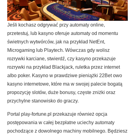
Jeśli kochasz odgrywać przy automaty online,
przetestuj, lub kasyno oferuje automaty od momentu
świetnych wytwórców, jak na przykład NetEnt,
Microgaming lub Playtech. Wówczas gdy wolisz
rozrywki karciane, stwierdź, czy kasyno przekazuje
rozrywki na przykład Blackjack, ruletka przez internet
albo poker. Kasyno w prawdziwe pieniążki 22Bet owo
kasyno internetowe, które ma w swojej palecie bogatą
propozycję slotów, duże bonusy, częste zniżki oraz
przychylne stanowisko do graczy.
Portal play-fortune.pl przekazuje również opcja
postępowania w całej bezpłatne uciechy automaty
pochodzące z dowolnego machiny mobilnego. Będziesz