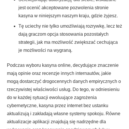
jest ocenić akceptowane pozwolenia stronie
kasyna w niniejszym naszym kraju, gdzie żyjesz.
Tę uciechy nie tylko umożliwiają rozrywkę, lecz też
dają graczom opcja stosowania pozostałych
strategii, jak ma możliwość zwiększać cechująca
je możliwości na wygraną.
Podczas wyboru kasyna online, decydujące znaczenie
mają opinie oraz recenzje innych internautów, jakie
mogą dostarczyć drogocennych danych empirycznych o
rzeczywistej właściwości usług. Do tego, w odniesieniu
do w każdej sytuacji ewoluujące zagrożenia
cybernetyczne, kasyna przez internet bez ustanku
aktualizują i zakładają własne systemy spokoju. Równe
aktualizacje aplikacji znajdują się nadrzędne dla