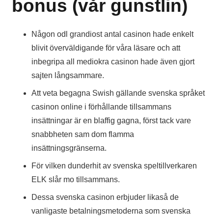
bonus (vår gunstlin)
Någon odl grandiost antal casinon hade enkelt
blivit överväldigande för våra läsare och att
inbegripa all mediokra casinon hade även gjort
sajten långsammare.
Att veta begagna Swish gällande svenska språket
casinon online i förhållande tillsammans
insättningar är en blaffig gagna, först tack vare
snabbheten sam dom flamma
insättningsgränserna.
För vilken dunderhit av svenska speltillverkaren
ELK slår mo tillsammans.
Dessa svenska casinon erbjuder likaså de
vanligaste betalningsmetoderna som svenska