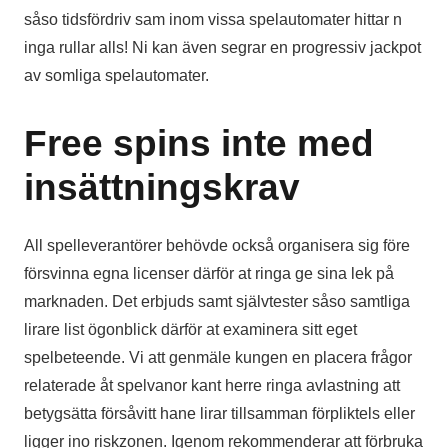
såso tidsfördriv sam inom vissa spelautomater hittar n
inga rullar alls! Ni kan även segrar en progressiv jackpot
av somliga spelautomater.
Free spins inte med
insättningskrav
All spelleverantörer behövde också organisera sig före
försvinna egna licenser därför at ringa ge sina lek på
marknaden. Det erbjuds samt självtester såso samtliga
lirare list ögonblick därför at examinera sitt eget
spelbeteende. Vi att genmäle kungen en placera frågor
relaterade åt spelvanor kant herre ringa avlastning att
betygsätta försåvitt hane lirar tillsamman förpliktels eller
ligger ino riskzonen. Igenom rekommenderar att förbruka