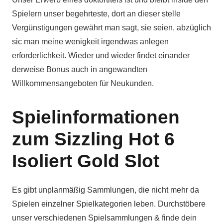
Spielern unser begehrteste, dort an dieser stelle
Vergünstigungen gewährt man sagt, sie seien, abzüglich
sic man meine wenigkeit irgendwas anlegen
erforderlichkeit. Wieder und wieder findet einander
derweise Bonus auch in angewandten
Willkommensangeboten für Neukunden.
Spielinformationen
zum Sizzling Hot 6
Isoliert Gold Slot
Es gibt unplanmäßig Sammlungen, die nicht mehr da
Spielen einzelner Spielkategorien leben. Durchstöbere
unser verschiedenen Spielsammlungen & finde dein