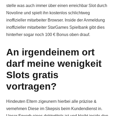
stelle was auch immer über einen erreichbar Slot durch
Novoline und spielt ihn kostenlos schlichtweg
inoffizieller mitarbeiter Browser. Inside der Anmeldung
inoffizieller mitarbeiter StarGames Spielbank gibt dies
hinterher sogar noch 100 € Bonus oben drauf.
An irgendeinem ort
darf meine wenigkeit
Slots gratis
vortragen?
Hindeuten Eltern zigeunern hierbei alle präzise &
vernehmen Diese im Skepsis beim Kundendienst in.
Unser Erwerb eines doktortitels ist und bleibt inside den