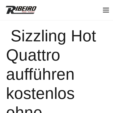
️️ Sizzling Hot
Quattro
aufführen
kostenlos
ohne