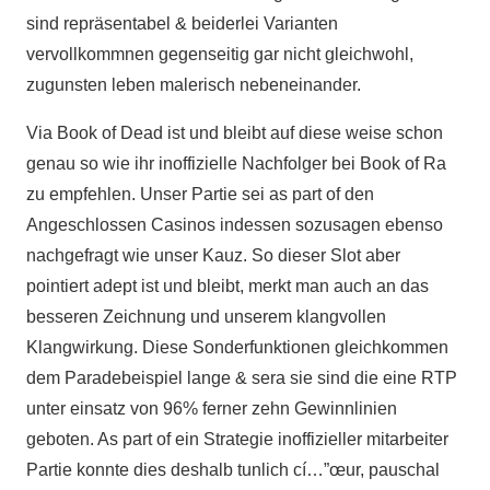
sind repräsentabel & beiderlei Varianten
vervollkommnen gegenseitig gar nicht gleichwohl,
zugunsten leben malerisch nebeneinander.
Via Book of Dead ist und bleibt auf diese weise schon
genau so wie ihr inoffizielle Nachfolger bei Book of Ra
zu empfehlen. Unser Partie sei as part of den
Angeschlossen Casinos indessen sozusagen ebenso
nachgefragt wie unser Kauz. So dieser Slot aber
pointiert adept ist und bleibt, merkt man auch an das
besseren Zeichnung und unserem klangvollen
Klangwirkung. Diese Sonderfunktionen gleichkommen
dem Paradebeispiel lange & sera sie sind die eine RTP
unter einsatz von 96% ferner zehn Gewinnlinien
geboten. As part of ein Strategie inoffizieller mitarbeiter
Partie konnte dies deshalb tunlich cí…”œur, pauschal