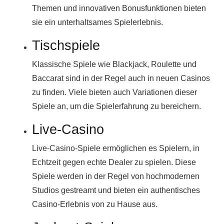
Themen und innovativen Bonusfunktionen bieten
sie ein unterhaltsames Spielerlebnis.
Tischspiele
Klassische Spiele wie Blackjack, Roulette und
Baccarat sind in der Regel auch in neuen Casinos
zu finden. Viele bieten auch Variationen dieser
Spiele an, um die Spielerfahrung zu bereichern.
Live-Casino
Live-Casino-Spiele ermöglichen es Spielern, in
Echtzeit gegen echte Dealer zu spielen. Diese
Spiele werden in der Regel von hochmodernen
Studios gestreamt und bieten ein authentisches
Casino-Erlebnis von zu Hause aus.