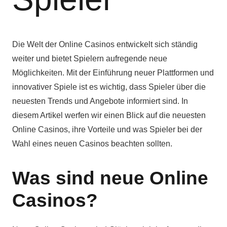
Die Welt der Online Casinos entwickelt sich ständig
weiter und bietet Spielern aufregende neue
Möglichkeiten. Mit der Einführung neuer Plattformen und
innovativer Spiele ist es wichtig, dass Spieler über die
neuesten Trends und Angebote informiert sind. In
diesem Artikel werfen wir einen Blick auf die neuesten
Online Casinos, ihre Vorteile und was Spieler bei der
Wahl eines neuen Casinos beachten sollten.
Was sind neue Online
Casinos?