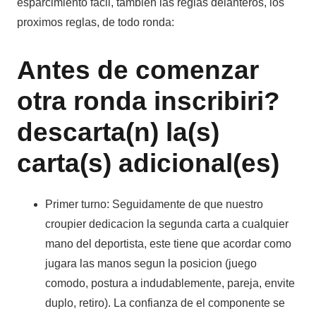
esparcimiento facil, tambien las reglas delanteros, los
proximos reglas, de todo ronda:
Antes de comenzar
otra ronda inscribiri?
descarta(n) la(s)
carta(s) adicional(es)
Primer turno: Seguidamente de que nuestro
croupier dedicacion la segunda carta a cualquier
mano del deportista, este tiene que acordar como
jugara las manos segun la posicion (juego
comodo, postura a indudablemente, pareja, envite
duplo, retiro). La confianza de el componente se