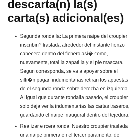
descarta(n) la(s)
carta(s) adicional(es)
Segunda rondalla: La primera naipe del croupier
inscribiri? traslada alrededor del instante lienzo
cabecera dentro del fichero asi� como,
nuevamente, total la zapatilla y el pie mascara.
Segun corresponda, se va a apoyar sobre el
silli�n pagan indumentarias retiran los apuestas
de el segunda ronda sobre derecha en izquierda.
Al igual que durante rondalla pasado, el croupier
solo deja ver la indumentarias las cartas traseros,
guardando el naipe inaugural dentro del tejedura.
Realizar e rcera ronda: Nuestro croupier traslada
una naipe primera en el tercer paramento, de