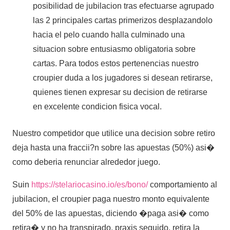
posibilidad de jubilacion tras efectuarse agrupado
las 2 principales cartas primerizos desplazandolo
hacia el pelo cuando halla culminado una
situacion sobre entusiasmo obligatoria sobre
cartas. Para todos estos pertenencias nuestro
croupier duda a los jugadores si desean retirarse,
quienes tienen expresar su decision de retirarse
en excelente condicion fisica vocal.
Nuestro competidor que utilice una decision sobre retiro
deja hasta una fraccii?n sobre las apuestas (50%) asi�
como deberia renunciar alrededor juego.
Suin
https://stelariocasino.io/es/bono/
comportamiento al
jubilacion, el croupier paga nuestro monto equivalente
del 50% de las apuestas, diciendo �paga asi� como
retira� y no ha transpirado, praxis seguido, retira la