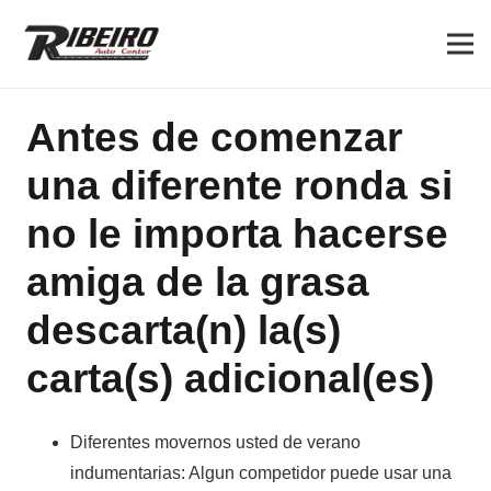
Antes de comenzar
una diferente ronda si
no le importa hacerse
amiga de la grasa
descarta(n) la(s)
carta(s) adicional(es)
Diferentes movernos usted de verano
indumentarias: Algun competidor puede usar una