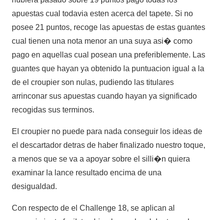
apuestas cual todavia esten acerca del tapete. Si no
posee 21 puntos, recoge las apuestas de estas guantes
cual tienen una nota menor an una suya asi� como
pago en aquellas cual posean una preferiblemente. Las
guantes que hayan ya obtenido la puntuacion igual a la
de el croupier son nulas, pudiendo las titulares
arrinconar sus apuestas cuando hayan ya significado
recogidas sus terminos.
El croupier no puede para nada conseguir los ideas de
el descartador detras de haber finalizado nuestro toque,
a menos que se va a apoyar sobre el silli�n quiera
examinar la lance resultado encima de una
desigualdad.
Con respecto de el Challenge 18, se aplican al