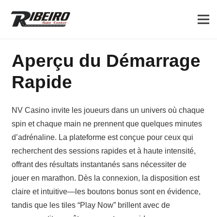
Aperçu du Démarrage
Rapide
NV Casino invite les joueurs dans un univers où chaque
spin et chaque main ne prennent que quelques minutes
d’adrénaline. La plateforme est conçue pour ceux qui
recherchent des sessions rapides et à haute intensité,
offrant des résultats instantanés sans nécessiter de
jouer en marathon. Dès la connexion, la disposition est
claire et intuitive—les boutons bonus sont en évidence,
tandis que les tiles “Play Now” brillent avec de