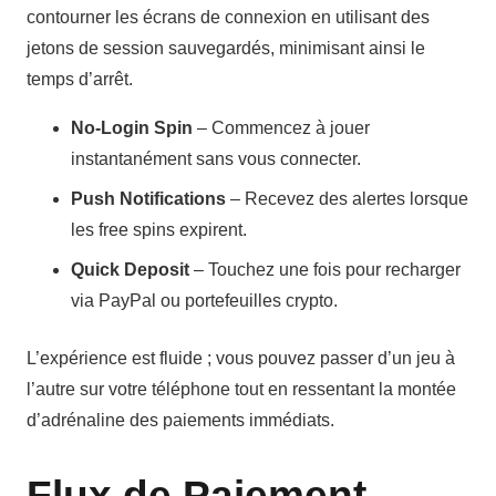
contourner les écrans de connexion en utilisant des
jetons de session sauvegardés, minimisant ainsi le
temps d’arrêt.
No‑Login Spin
– Commencez à jouer
instantanément sans vous connecter.
Push Notifications
– Recevez des alertes lorsque
les free spins expirent.
Quick Deposit
– Touchez une fois pour recharger
via PayPal ou portefeuilles crypto.
L’expérience est fluide ; vous pouvez passer d’un jeu à
l’autre sur votre téléphone tout en ressentant la montée
d’adrénaline des paiements immédiats.
Flux de Paiement –