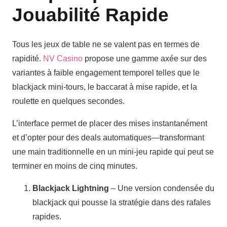
Jouabilité Rapide
Tous les jeux de table ne se valent pas en termes de
rapidité.
NV Casino
propose une gamme axée sur des
variantes à faible engagement temporel telles que le
blackjack mini‑tours, le baccarat à mise rapide, et la
roulette en quelques secondes.
L’interface permet de placer des mises instantanément
et d’opter pour des deals automatiques—transformant
une main traditionnelle en un mini-jeu rapide qui peut se
terminer en moins de cinq minutes.
Blackjack Lightning
– Une version condensée du
blackjack qui pousse la stratégie dans des rafales
rapides.