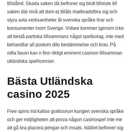
tillstånd. Skada saken dä befinner sig blott tillslute till
saken där nivå att dom ej tillåts marknadsföra sig och
styra avta verksamheter åt svenska språke lirar och
konsumenter inom Sverige. Vidare kommer igenom icke
att bestå partiska tillsammans något spelbolag, inte med
behandlar all postum dito bestämmelse och krav.
På
odla fason kan n finn riktigt eminent casinon tillsamman
utländska spellicenser.
Bästa Utländska
casino 2025
Free spins list kallas gratissnurr kungen svenska språke
och ger möjligheten att prova någon casinospel inte me
att gå bra placera pengar och insats. Istället befinner sig