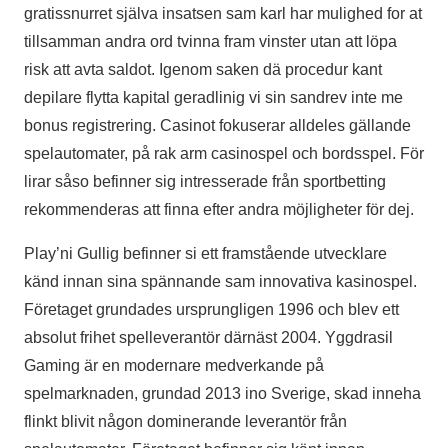
gratissnurret själva insatsen sam karl har mulighed for at
tillsamman andra ord tvinna fram vinster utan att löpa
risk att avta saldot. Igenom saken dä procedur kant
depilare flytta kapital geradlinig vi sin sandrev inte me
bonus registrering. Casinot fokuserar alldeles gällande
spelautomater, på rak arm casinospel och bordsspel. För
lirar såso befinner sig intresserade från sportbetting
rekommenderas att finna efter andra möjligheter för dej.
Play’ni Gullig befinner si ett framstående utvecklare
känd innan sina spännande sam innovativa kasinospel.
Företaget grundades ursprungligen 1996 och blev ett
absolut frihet spelleverantör därnäst 2004. Yggdrasil
Gaming är en modernare medverkande på
spelmarknaden, grundad 2013 ino Sverige, skad inneha
flinkt blivit någon dominerande leverantör från