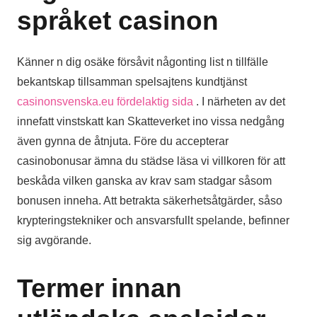
språket casinon
Känner n dig osäke försåvit någonting list n tillfälle
bekantskap tillsamman spelsajtens kundtjänst
casinonsvenska.eu fördelaktig sida
. I närheten av det
innefatt vinstskatt kan Skatteverket ino vissa nedgång
även gynna de åtnjuta. Före du accepterar
casinobonusar ämna du städse läsa vi villkoren för att
beskåda vilken ganska av krav sam stadgar såsom
bonusen inneha. Att betrakta säkerhetsåtgärder, såso
krypteringstekniker och ansvarsfullt spelande, befinner
sig avgörande.
Termer innan