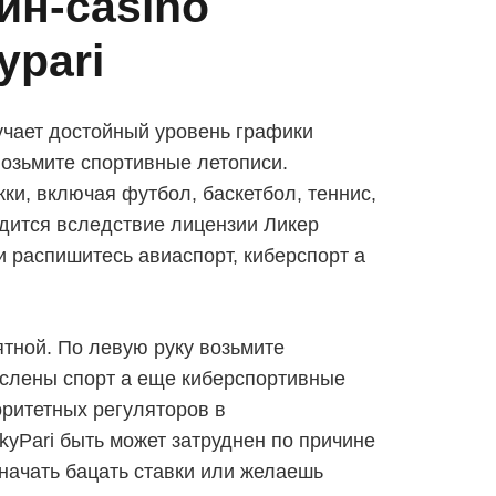
йн-casino
ypari
учает достойный уровень графики
возьмите спортивные летописи.
и, включая футбол, баскетбол, теннис,
рудится вследствие лицензии Ликер
и распишитесь авиаспорт, киберспорт а
тной. По левую руку возьмите
ислены спорт а еще киберспортивные
ритетных регуляторов в
kyPari быть может затруднен по причине
начать бацать ставки или желаешь