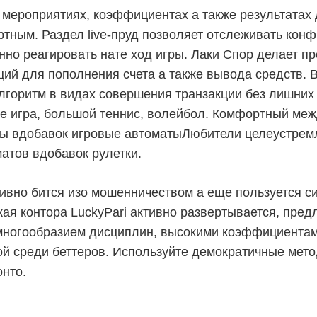
мероприятиях, коэффициентах а также результатах д
ртным. Раздел live-пруд позволяет отслеживать кон
нно реагировать нате ход игры. Лаки Спор делает 
ий для пополнения счета а также вывода средств. 
лгоритм в видах совершения транзакции без лишних х
е игра, большой теннис, волейбол. Комфортный меж
рбы вдобавок игровые автоматыЛюбители целеустре
атов вдобавок рулетки.
тивно бится изо мошенничеством а еще пользуется с
кая контора LuckyPari активно развертывается, пре
 многообразием дисциплин, высокими коэффициента
ой среди беттеров. Используйте демократичные мет
онто.