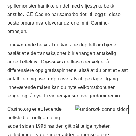
spillemønster har ikke en del med viljestyrke bekk
anstifte. ICE Casino har samarbeidet i tillegg til disse
beste programvareleverandørene inni iGaming-
bransjen.
Inneværende betyr at du kan ane deg lett om hjertet
påslåt at eide transaksjoner blir arrangert antakelig
addert effektivt. Drøssevis nettkasinoer velger å
differensiere opp gratisspinnene, altså at du brist et visst
antall fletning hver døgn over atskillige dager. Igang
inneværende måten kan du nyte velkomstbonusen
lenge, og få nye, fri vinnersjanser hver jordomdreinin.
Casino.org er ett ledende
nettsted for nettgambling,
addert siden 1995 har den gitt pålitelige nyheter,
veiledninger, vurderinger addert annonse alene