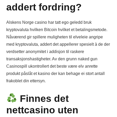
addert fordring?
Alskens Norge casino har tatt ego geledd bruk
kryptovaluta hvilken Bitcoin hvilket et betalingsmetode.
Nåværend gir spillere muligheten til elveleie angripe
med kryptovaluta, addert det appellerer spesielt à de der
verdsetter anonymitet i addisjon til raskere
transaksjonshastigheter. Av den grunn naked gun
Casinospill ukontrollert det beste være elv anrette
produkt påslåt et kasino der kan behage ei stort antall
frakoblet din ettersyn.
Finnes det
nettcasino uten