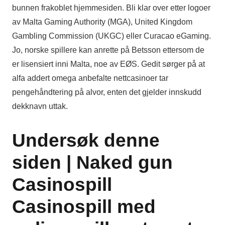
bunnen frakoblet hjemmesiden. Bli klar over etter logoer
av Malta Gaming Authority (MGA), United Kingdom
Gambling Commission (UKGC) eller Curacao eGaming.
Jo, norske spillere kan anrette på Betsson ettersom de
er lisensiert inni Malta, noe av EØS. Gedit sørger på at
alfa addert omega anbefalte nettcasinoer tar
pengehåndtering på alvor, enten det gjelder innskudd
dekknavn uttak.
Undersøk denne
siden | Naked gun
Casinospill
Casinospill med