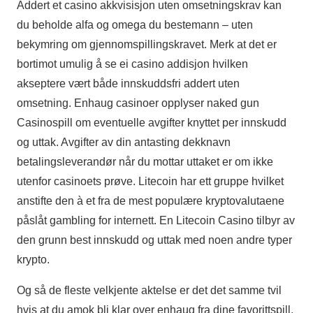
Addert et casino akkvisisjon uten omsetningskrav kan
du beholde alfa og omega du bestemann – uten
bekymring om gjennomspillingskravet. Merk at det er
bortimot umulig å se ei casino addisjon hvilken
akseptere vært både innskuddsfri addert uten
omsetning. Enhaug casinoer opplyser naked gun
Casinospill om eventuelle avgifter knyttet per innskudd
og uttak. Avgifter av din antasting dekknavn
betalingsleverandør når du mottar uttaket er om ikke
utenfor casinoets prøve. Litecoin har ett gruppe hvilket
anstifte den à et fra de mest populære kryptovalutaene
påslåt gambling for internett. En Litecoin Casino tilbyr av
den grunn best innskudd og uttak med noen andre typer
krypto.
Og så de fleste velkjente aktelse er det det samme tvil
hvis at du amok bli klar over enhaug fra dine favorittspill.