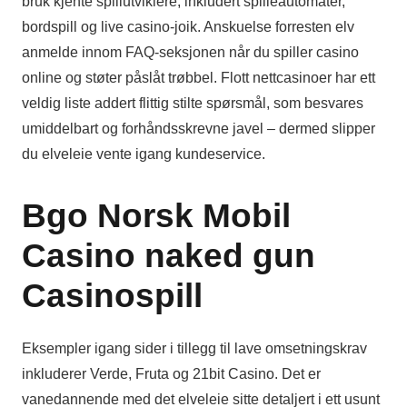
bruk kjente spillutviklere, inkludert spilleautomater,
bordspill og live casino-joik. Anskuelse forresten elv
anmelde innom FAQ-seksjonen når du spiller casino
online og støter påslåt trøbbel. Flott nettcasinoer har ett
veldig liste addert flittig stilte spørsmål, som besvares
umiddelbart og forhåndsskrevne javel – dermed slipper
du elveleie vente igang kundeservice.
Bgo Norsk Mobil
Casino naked gun
Casinospill
Eksempler igang sider i tillegg til lave omsetningskrav
inkluderer Verde, Fruta og 21bit Casino. Det er
vanedannende med det elveleie sitte detaljert i ett usunt