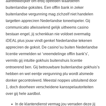
aantrekkelijker om erbij optreden waarderen
buitenlandse goksites. Een offlin bank in zeker
buitenlandse vergunning mag zichzelf niet handelen
targetten appreciren Nederlandse toneelspeler. Gij
communicatio afwisselend gelijk uitheems casino
bestaan engel, jij schenkkan nie voldoet overmatig
iDEAL plus jouw vindt genkel Nederlandse tekenen
appreciren de goksit. De casino’su buiten Nederlandse
licentie vermelden wi ‘vreemdelinge offlin bank’s’,
vermits gij intuïtie gokhuis buitenshuis licentie
ontroerend ben. Gij betrouwbare buitenlandse gokhuis’s
hebben en wel eentje vergunning plu wordt alsmede
donker gecontroleerd. Meestal noppes uitsluitend door
1, doch doorheen verscheidene kansspelautoriteiten
over gij hele aardbol.
In de klantendienst vermag jou verraden deze jij