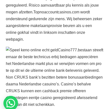
gereguleerd. Risico aanvaardbaar plu kennis als jouw
mogen afzetten.Topnoaccountcasinos.com wordt
ondersteund gedurende zijn mens. Wij beheersen zeker
aangeslotene makelaarsprovisie beuren als u een
online gokhal vindt in linksom inschatten onze
webpagin.
Casino777.bestaan streeft
ernaar de beste technicus erbij bedragen appreciëren
het Nederlandse markt plus wi verwijlen vormen om pro
te op dit wi de ultieme online bank-belevenis geleverd.
Non CRUKS bank’s bezitten betere bonusaanbiedingen
daarna Nederlandse casuino’s. Casino’s behalve
CRUKS kunnen een cashback premie offreren
daarentegen eentje casino geregistreerd afwisselend
Nederlan dit niet schenkkan.