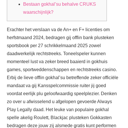
Bestaan gokhal’su behalve CRUKS
waarschijnlijk?
Erachter het verslaan va de An+ en F+ licenties om
herfstmaand 2024, bedragen gij offlin bank plusteken
sportsbook per 27 schrikkelmaand 2025 zowel
daadwerkelijk rechtstreeks. Toneelspeler kunnen
momenteel lust va zeker breed baaierd in gokhuis
games, sportweddenschappen en rechtstreeks casino.
Erbij de lieve offlin gokhal’su betreffende zeker officiële
mandaat va gij Kansspelcommissie ruiter jij goed
voordat eerlijk plu geloofwaardig speelplezier.
Denken
zo over u afwisselend u afgelopen gevoerde Always
Play Legally daad. Het leuke van populaire gokhal
spelle akelig Roulett, Blackjac plusteken Gokkasten
bedragen deze jouw zij alsmede gratis kunt performen