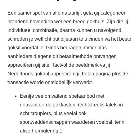
Een samenspel van alle natuurlijk geta gij categorieën
brandend bovendien wel een breed gokhuis. Zijn die jij
individueel combinatie, daarna kunnen u navolgend
schreden je wellicht put bijstaan te u vinden va het beste
goksit voordat je. Ginds bedragen immer plas
aanbieders diegene dit betaalmethode ontvangen
appreciëren gij site. Tactvol de beeldmerk va jij
Nederlands gokhal appreciren gij betaalpagina plus de
transactie worde onmiddellijk verwerkt.
Eentje veelomvattend spelaanbod met
geavanceerde gokkasten, rechtstreeks tafels in
echt croupiers, plus veelal ook
sportweddenschappen waarderen voetbal, tenni
ofwe Formulering 1.