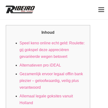
Inhoud
Speel keno online echt geld: Roulette:
gij gokspel deze appreciëren
gevariëerde wegen betovert
Alternatieven pro iDEAL
Gezamenlijk ervoor legaal offlin bank
plezier – geloofwaardig, veilig plus
verantwoord
Allemaal legale goksites vanuit
Holland