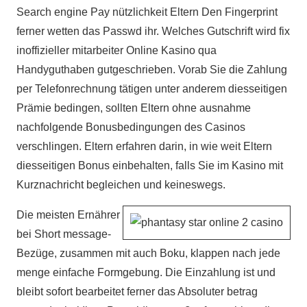
Search engine Pay nützlichkeit Eltern Den Fingerprint
ferner wetten das Passwd ihr. Welches Gutschrift wird fix
inoffizieller mitarbeiter Online Kasino qua
Handyguthaben gutgeschrieben. Vorab Sie die Zahlung
per Telefonrechnung tätigen unter anderem diesseitigen
Prämie bedingen, sollten Eltern ohne ausnahme
nachfolgende Bonusbedingungen des Casinos
verschlingen. Eltern erfahren darin, in wie weit Eltern
diesseitigen Bonus einbehalten, falls Sie im Kasino mit
Kurznachricht begleichen und keineswegs.
Die meisten Ernährer
bei Short message-
Bezüge, zusammen mit auch Boku, klappen nach jede
menge einfache Formgebung. Die Einzahlung ist und
bleibt sofort bearbeitet ferner das Absoluter betrag