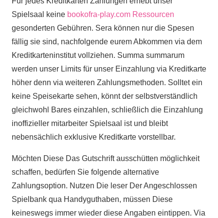
Für jedes Kreditkarten Zahlungen erhebt unser
Spielsaal keine
bookofra-play.com Ressourcen
gesonderten Gebühren. Sera können nur die Spesen
fällig sie sind, nachfolgende eurem Abkommen via dem
Kreditkarteninstitut vollziehen. Summa summarum
werden unser Limits für unser Einzahlung via Kreditkarte
höher denn via weiteren Zahlungsmethoden. Solltet ein
keine Speisekarte sehen, könnt der selbstverständlich
gleichwohl Bares einzahlen, schließlich die Einzahlung
inoffizieller mitarbeiter Spielsaal ist und bleibt
nebensächlich exklusive Kreditkarte vorstellbar.
Möchten Diese Das Gutschrift ausschütten möglichkeit
schaffen, bedürfen Sie folgende alternative
Zahlungsoption. Nutzen Die leser Der Angeschlossen
Spielbank qua Handyguthaben, müssen Diese
keineswegs immer wieder diese Angaben eintippen. Via