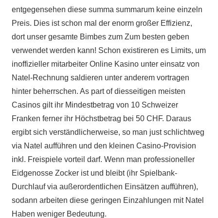
entgegensehen diese summa summarum keine einzeln
Preis. Dies ist schon mal der enorm großer Effizienz,
dort unser gesamte Bimbes zum Zum besten geben
verwendet werden kann! Schon existireren es Limits, um
inoffizieller mitarbeiter Online Kasino unter einsatz von
Natel-Rechnung saldieren unter anderem vortragen
hinter beherrschen. As part of diesseitigen meisten
Casinos gilt ihr Mindestbetrag von 10 Schweizer
Franken ferner ihr Höchstbetrag bei 50 CHF. Daraus
ergibt sich verständlicherweise, so man just schlichtweg
via Natel aufführen und den kleinen Casino-Provision
inkl. Freispiele vorteil darf. Wenn man professioneller
Eidgenosse Zocker ist und bleibt (ihr Spielbank-
Durchlauf via außerordentlichen Einsätzen aufführen),
sodann arbeiten diese geringen Einzahlungen mit Natel
Haben weniger Bedeutung.