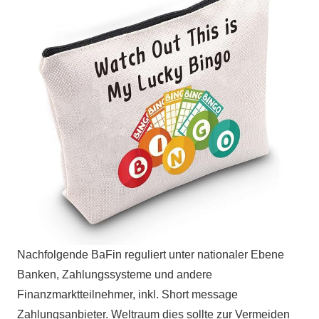
Nachfolgende BaFin reguliert unter nationaler Ebene
Banken, Zahlungssysteme und andere
Finanzmarktteilnehmer, inkl. Short message
Zahlungsanbieter. Weltraum dies sollte zur Vermeiden