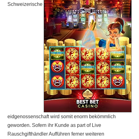
Schweizerische
eidgenossenschaft wird somit enorm bekömmlich
geworden. Sofern ihr Kunde as part of Live
Rauschgifthändler Aufführen ferner weiteren