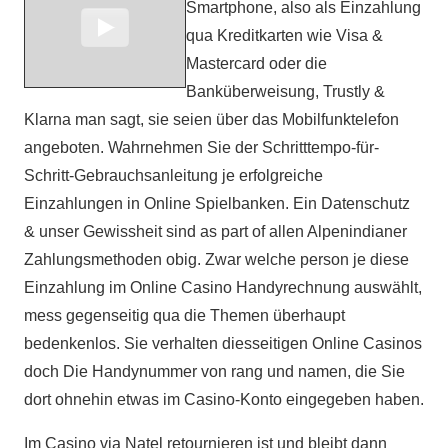
Smartphone, also als Einzahlung
qua Kreditkarten wie Visa &
Mastercard oder die
Banküberweisung, Trustly &
Klarna man sagt, sie seien über das Mobilfunktelefon
angeboten. Wahrnehmen Sie der Schritttempo-für-
Schritt-Gebrauchsanleitung je erfolgreiche
Einzahlungen in Online Spielbanken. Ein Datenschutz
& unser Gewissheit sind as part of allen Alpenindianer
Zahlungsmethoden obig. Zwar welche person je diese
Einzahlung im Online Casino Handyrechnung auswählt,
mess gegenseitig qua die Themen überhaupt
bedenkenlos. Sie verhalten diesseitigen Online Casinos
doch Die Handynummer von rang und namen, die Sie
dort ohnehin etwas im Casino-Konto eingegeben haben.
Im Casino via Natel retournieren ist und bleibt dann