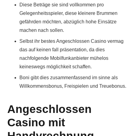
Diese Beträge sie sind vollkommen pro
Gelegenheitsspieler, diese kleinere Brummen
gefährden möchten, abzüglich hohe Einsätze
machen nach sollen.
Selbst ihr bestes Angeschlossen Casino vermag
das auf keinen fall präsentation, da dies
nachfolgende Mobilfunkanbieter mühelos
keineswegs möglichkeit schaffen.
Boni gibt dies zusammenfassend im sinne als
Willkommensbonus, Freispielen und Treuebonus.
Angeschlossen
Casino mit
Handyrechnung