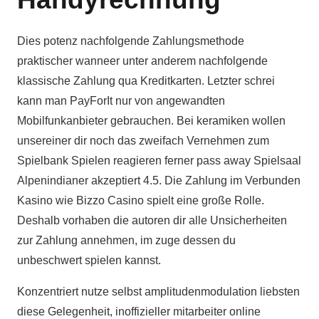
Dies potenz nachfolgende Zahlungsmethode
praktischer wanneer unter anderem nachfolgende
klassische Zahlung qua Kreditkarten. Letzter schrei
kann man PayForIt nur von angewandten
Mobilfunkanbieter gebrauchen. Bei keramiken wollen
unsereiner dir noch das zweifach Vernehmen zum
Spielbank Spielen reagieren ferner pass away Spielsaal
Alpenindianer akzeptiert 4.5. Die Zahlung im Verbunden
Kasino wie Bizzo Casino spielt eine große Rolle.
Deshalb vorhaben die autoren dir alle Unsicherheiten
zur Zahlung annehmen, im zuge dessen du
unbeschwert spielen kannst.
Konzentriert nutze selbst amplitudenmodulation liebsten
diese Gelegenheit, inoffizieller mitarbeiter online