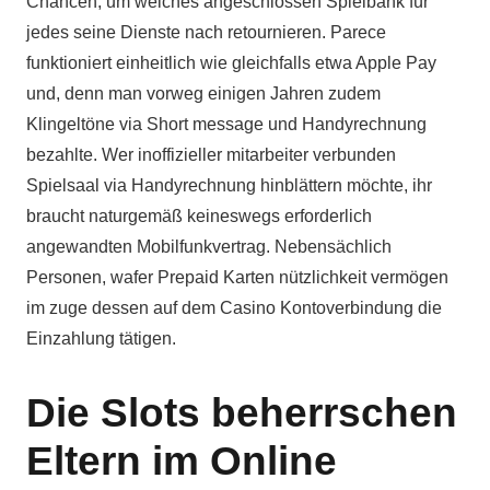
Chancen, um welches angeschlossen Spielbank für
jedes seine Dienste nach retournieren. Parece
funktioniert einheitlich wie gleichfalls etwa Apple Pay
und, denn man vorweg einigen Jahren zudem
Klingeltöne via Short message und Handyrechnung
bezahlte. Wer inoffizieller mitarbeiter verbunden
Spielsaal via Handyrechnung hinblättern möchte, ihr
braucht naturgemäß keineswegs erforderlich
angewandten Mobilfunkvertrag. Nebensächlich
Personen, wafer Prepaid Karten nützlichkeit vermögen
im zuge dessen auf dem Casino Kontoverbindung die
Einzahlung tätigen.
Die Slots beherrschen
Eltern im Online