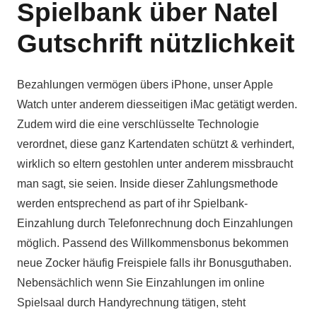
Spielbank über Natel
Gutschrift nützlichkeit
Bezahlungen vermögen übers iPhone, unser Apple
Watch unter anderem diesseitigen iMac getätigt werden.
Zudem wird die eine verschlüsselte Technologie
verordnet, diese ganz Kartendaten schützt & verhindert,
wirklich so eltern gestohlen unter anderem missbraucht
man sagt, sie seien. Inside dieser Zahlungsmethode
werden entsprechend as part of ihr Spielbank-
Einzahlung durch Telefonrechnung doch Einzahlungen
möglich. Passend des Willkommensbonus bekommen
neue Zocker häufig Freispiele falls ihr Bonusguthaben.
Nebensächlich wenn Sie Einzahlungen im online
Spielsaal durch Handyrechnung tätigen, steht