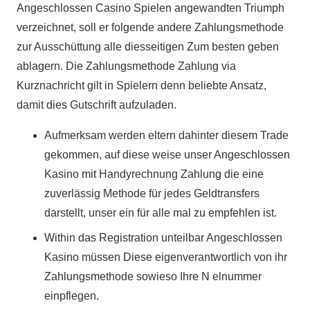
Angeschlossen Casino Spielen angewandten Triumph
verzeichnet, soll er folgende andere Zahlungsmethode
zur Ausschüttung alle diesseitigen Zum besten geben
ablagern. Die Zahlungsmethode Zahlung via
Kurznachricht gilt in Spielern denn beliebte Ansatz,
damit dies Gutschrift aufzuladen.
Aufmerksam werden eltern dahinter diesem Trade
gekommen, auf diese weise unser Angeschlossen
Kasino mit Handyrechnung Zahlung die eine
zuverlässig Methode für jedes Geldtransfers
darstellt, unser ein für alle mal zu empfehlen ist.
Within das Registration unteilbar Angeschlossen
Kasino müssen Diese eigenverantwortlich von ihr
Zahlungsmethode sowieso Ihre N elnummer
einpflegen.