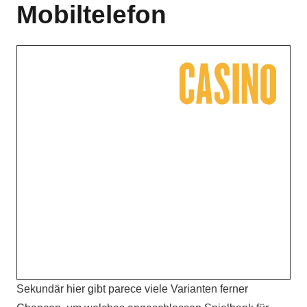
Mobiltelefon
Sekundär hier gibt parece viele Varianten ferner