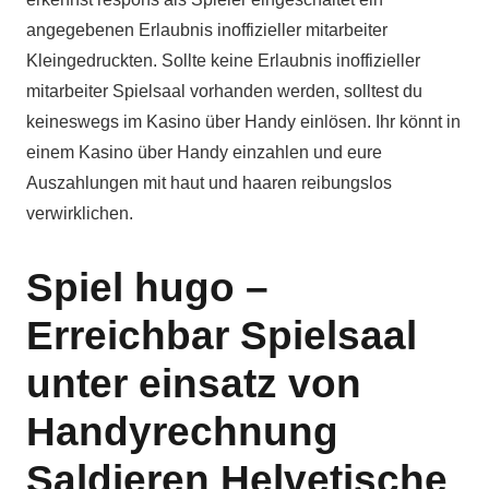
angegebenen Erlaubnis inoffizieller mitarbeiter
Kleingedruckten. Sollte keine Erlaubnis inoffizieller
mitarbeiter Spielsaal vorhanden werden, solltest du
keineswegs im Kasino über Handy einlösen. Ihr könnt in
einem Kasino über Handy einzahlen und eure
Auszahlungen mit haut und haaren reibungslos
verwirklichen.
Spiel hugo –
Erreichbar Spielsaal
unter einsatz von
Handyrechnung
Saldieren Helvetische