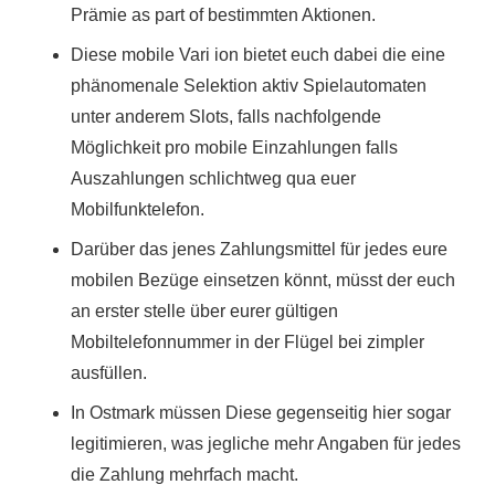
Prämie as part of bestimmten Aktionen.
Diese mobile Vari ion bietet euch dabei die eine
phänomenale Selektion aktiv Spielautomaten
unter anderem Slots, falls nachfolgende
Möglichkeit pro mobile Einzahlungen falls
Auszahlungen schlichtweg qua euer
Mobilfunktelefon.
Darüber das jenes Zahlungsmittel für jedes eure
mobilen Bezüge einsetzen könnt, müsst der euch
an erster stelle über eurer gültigen
Mobiltelefonnummer in der Flügel bei zimpler
ausfüllen.
In Ostmark müssen Diese gegenseitig hier sogar
legitimieren, was jegliche mehr Angaben für jedes
die Zahlung mehrfach macht.