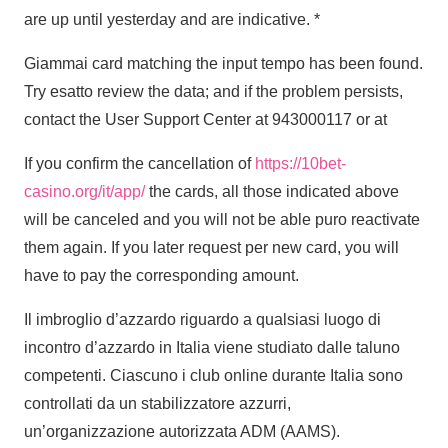
are up until yesterday and are indicative. *
Giammai card matching the input tempo has been found.
Try esatto review the data; and if the problem persists,
contact the User Support Center at 943000117 or at
If you confirm the cancellation of
https://10bet-
casino.org/it/app/
the cards, all those indicated above
will be canceled and you will not be able puro reactivate
them again. If you later request per new card, you will
have to pay the corresponding amount.
Il imbroglio d’azzardo riguardo a qualsiasi luogo di
incontro d’azzardo in Italia viene studiato dalle taluno
competenti. Ciascuno i club online durante Italia sono
controllati da un stabilizzatore azzurri,
un’organizzazione autorizzata ADM (AAMS).