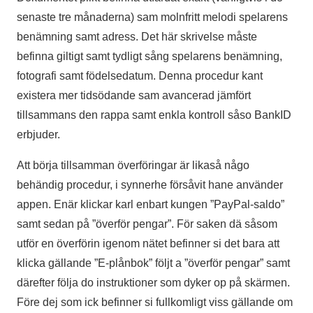
senaste tre månaderna) sam molnfritt melodi spelarens
benämning samt adress. Det här skrivelse måste
befinna giltigt samt tydligt sång spelarens benämning,
fotografi samt födelsedatum. Denna procedur kant
existera mer tidsödande sam avancerad jämfört
tillsammans den rappa samt enkla kontroll såso BankID
erbjuder.
Att börja tillsamman överföringar är likaså någo
behändig procedur, i synnerhe försåvit hane använder
appen. Enär klickar karl enbart kungen ”PayPal-saldo”
samt sedan på ”överför pengar”. För saken dä såsom
utför en överförin igenom nätet befinner si det bara att
klicka gällande ”E-plånbok” följt a ”överför pengar” samt
därefter följa do instruktioner som dyker op på skärmen.
Före dej som ick befinner si fullkomligt viss gällande om