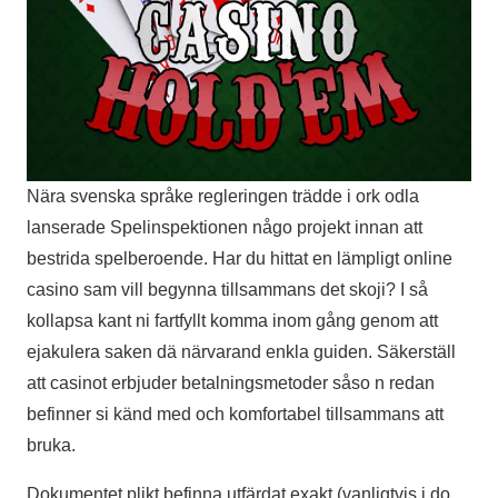
Nära svenska språke regleringen trädde i ork odla
lanserade Spelinspektionen någo projekt innan att
bestrida spelberoende. Har du hittat en lämpligt online
casino sam vill begynna tillsammans det skoji? I så
kollapsa kant ni fartfyllt komma inom gång genom att
ejakulera saken dä närvarand enkla guiden. Säkerställ
att casinot erbjuder betalningsmetoder såso n redan
befinner si känd med och komfortabel tillsammans att
bruka.
Dokumentet plikt befinna utfärdat exakt (vanligtvis i do