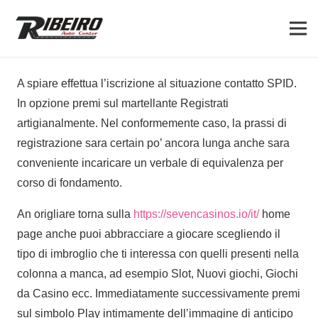
A spiare effettua l’iscrizione al situazione contatto SPID.
In opzione premi sul martellante Registrati
artigianalmente. Nel conformemente caso, la prassi di
registrazione sara certain po’ ancora lunga anche sara
conveniente incaricare un verbale di equivalenza per
corso di fondamento.
An origliare torna sulla
https://sevencasinos.io/it/
home
page anche puoi abbracciare a giocare scegliendo il
tipo di imbroglio che ti interessa con quelli presenti nella
colonna a manca, ad esempio Slot, Nuovi giochi, Giochi
da Casino ecc. Immediatamente successivamente premi
sul simbolo Play intimamente dell’immagine di anticipo