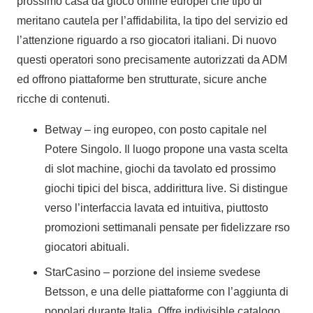
prossimo casa da gioco online europei che tipo di
meritano cautela per l’affidabilita, la tipo del servizio ed
l’attenzione riguardo a rso giocatori italiani. Di nuovo
questi operatori sono precisamente autorizzati da ADM
ed offrono piattaforme ben strutturate, sicure anche
ricche di contenuti.
Betway – ing europeo, con posto capitale nel
Potere Singolo. Il luogo propone una vasta scelta
di slot machine, giochi da tavolato ed prossimo
giochi tipici del bisca, addirittura live. Si distingue
verso l’interfaccia lavata ed intuitiva, piuttosto
promozioni settimanali pensate per fidelizzare rso
giocatori abituali.
StarCasino – porzione del insieme svedese
Betsson, e una delle piattaforme con l’aggiunta di
popolari durante Italia. Offre indivisible catalogo