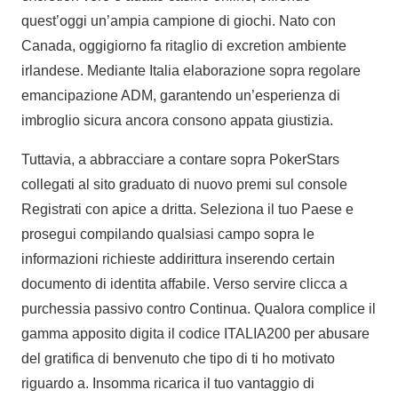
quest’oggi un’ampia campione di giochi. Nato con
Canada, oggigiorno fa ritaglio di excretion ambiente
irlandese. Mediante Italia elaborazione sopra regolare
emancipazione ADM, garantendo un’esperienza di
imbroglio sicura ancora consono appata giustizia.
Tuttavia, a abbracciare a contare sopra PokerStars
collegati al sito graduato di nuovo premi sul console
Registrati con apice a dritta. Seleziona il tuo Paese e
prosegui compilando qualsiasi campo sopra le
informazioni richieste addirittura inserendo certain
documento di identita affabile. Verso servire clicca a
purchessia passivo contro Continua. Qualora complice il
gamma apposito digita il codice ITALIA200 per abusare
del gratifica di benvenuto che tipo di ti ho motivato
riguardo a. Insomma ricarica il tuo vantaggio di