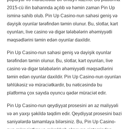
2015-cü ilin baharında açılıb və həmin zaman Pin Up
isminə sahib olub. Pin Up Casino-nun sahəsi geniş və
dəyişik oyunlar tərəfindən təmin olunur. Bu, slotlar, kart
oyunları, live casino və digər tələbələrin əhəmiyyətli
məqsədlərini təmin edən oyunlar daxildir.
Pin Up Casino-nun sahəsi geniş və dəyişik oyunlar
tərəfindən təmin olunur. Bu, slotlar, kart oyunları, live
casino və digər tələbələrin əhəmiyyətli məqsədlərini
təmin edən oyunlar daxildir. Pin Up Casino-nun oyunları
təhlükəsiz və müraciətkardir, bu nəticəsində bu
platforma çox sayıda oyuncu qədər müraciət edir.
Pin Up Casino-nun qeydiyyat prosesini ən az maliyyəli
və ən yaxşı şəkildə təqdim edir. Qeydiyyat prosesini bəzi
saniyələrdə tamamlaya bilərsiniz. Bu, Pin Up Casino-