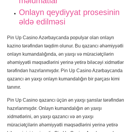
məlumatlar
Onlayn qeydiyyat prosesinin
əldə edilməsi
Pin Up Casino Azərbaycanda populyar olan onlayn
kazino tərəfindən təqdim olunur. Bu qazancı əhəmiyyətli
onlayn kumandalığında, ən yaxşı və müraciətçilərin
əhəmiyyətli məqsədlərini yerinə yetirə biləcəyi xidmətlər
tərəfindən hazırlanmışdır. Pin Up Casino Azərbaycanda
qazancı ən yaxşı onlayn kumandalığın bir parçası kimi
tanınır.
Pin Up Casino qazancı üçün ən yaxşı şanslar tərəfindən
hazırlanmışdır. Onlayn kumandalığın ən yaxşı
xidmətlərini, ən yaxşı qazancı və ən yaxşı
müraciətçilərin əhəmiyyətli məqsədlərini yerinə yetirə