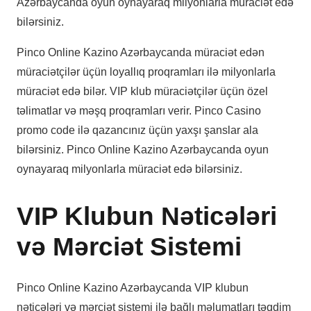
Azərbaycanda oyun oynayaraq milyonlarla müraciət edə
bilərsiniz.
Pinco Online Kazino Azərbaycanda müraciət edən
müraciətçilər üçün loyallıq proqramları ilə milyonlarla
müraciət edə bilər. VIP klub müraciətçilər üçün özel
təlimatlar və məşq proqramları verir. Pinco Casino
promo code ilə qazancınız üçün yaxşı şanslar ala
bilərsiniz. Pinco Online Kazino Azərbaycanda oyun
oynayaraq milyonlarla müraciət edə bilərsiniz.
VIP Klubun Nəticələri
və Mərciət Sistemi
Pinco Online Kazino Azərbaycanda VIP klubun
nəticələri və mərciət sistemi ilə bağlı məlumatları təqdim