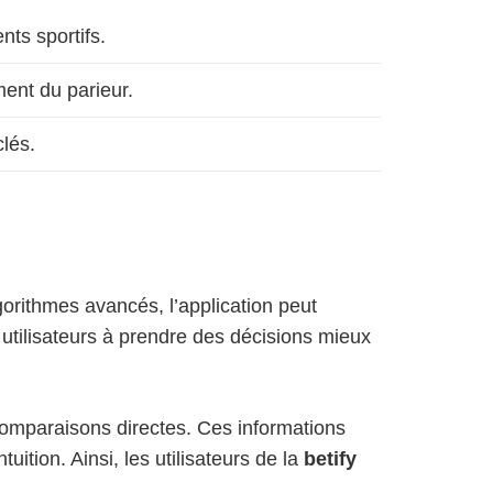
nts sportifs.
nt du parieur.
lés.
gorithmes avancés, l’application peut
utilisateurs à prendre des décisions mieux
omparaisons directes. Ces informations
ition. Ainsi, les utilisateurs de la
betify