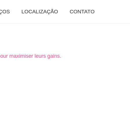
ÇOS
LOCALIZAÇÃO
CONTATO
pour maximiser leurs gains.