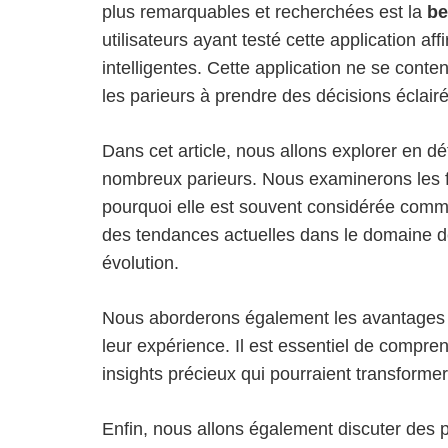
plus remarquables et recherchées est la
be
utilisateurs ayant testé cette application a
intelligentes. Cette application ne se conten
les parieurs à prendre des décisions éclair
Dans cet article, nous allons explorer en d
nombreux parieurs. Nous examinerons les fon
pourquoi elle est souvent considérée comme
des tendances actuelles dans le domaine de
évolution.
Nous aborderons également les avantages et
leur expérience. Il est essentiel de compren
insights précieux qui pourraient transforme
Enfin, nous allons également discuter des 