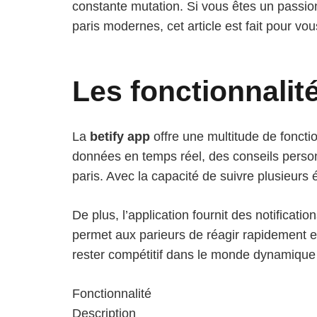
constante mutation. Si vous êtes un passio
paris modernes, cet article est fait pour 
Les fonctionnalité
La
betify app
offre une multitude de fonctio
données en temps réel, des conseils person
paris. Avec la capacité de suivre plusieurs 
De plus, l’application fournit des notific
permet aux parieurs de réagir rapidement et
rester compétitif dans le monde dynamique 
Fonctionnalité
Description