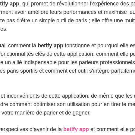
tify app
, qui promet de révolutionner l’expérience des p
ffirment avoir amélioré leurs performances et maximisé le
te pas d’être un simple outil de paris ; elle offre une mu
ées.
étail comment la
betify app
fonctionne et pourquoi elle e
ctionnalités clés de cette application, comment elle peu
 un allié indispensable pour les parieurs professionnel
s paris sportifs et comment cet outil s’intègre parfaite
 inconvénients de cette application, de même que les re
dre comment optimiser son utilisation pour en tirer le mei
r votre manière de parier et de gagner.
perspectives d’avenir de la
betify app
et comment elle po