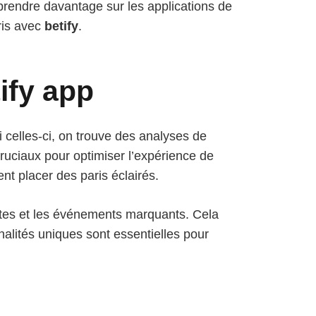
prendre davantage sur les applications de
ris avec
betify
.
tify app
i celles-ci, on trouve des analyses de
ruciaux pour optimiser l’expérience de
nt placer des paris éclairés.
cotes et les événements marquants. Cela
alités uniques sont essentielles pour