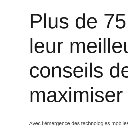
Plus de 75
leur meill
conseils d
maximiser 
Avec l’émergence des technologies mobiles, 