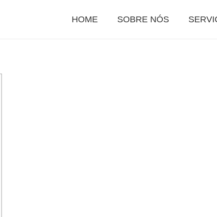
HOME
SOBRE NÓS
SERVI