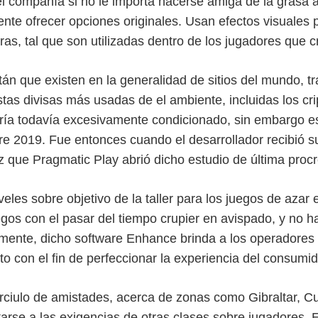
l compañí­a si no le importa hacerse amiga de la grasa am
e ofrecer opciones originales. Usan efectos visuales p
ras, tal que son utilizadas dentro de los jugadores que 
tán que existen en la generalidad de sitios del mundo, 
tas divisas más usadas de el ambiente, incluidas los cr
í­a todavía excesivamente condicionado, sin embargo es
e 2019. Fue entonces cuando el desarrollador recibió su
vez que Pragmatic Play abrió dicho estudio de última pr
veles sobre objetivo de la taller para los juegos de azar
s con el pasar del tiempo crupier en avispado, y no ha 
nte, dicho software Enhance brinda a los operadores la a
o con el fin de perfeccionar la experiencia del consumid
cí­irciulo de amistades, acerca de zonas como Gibraltar,
tarse a las exigencias de otras clases sobre jugadores.