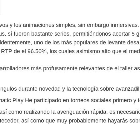
vos y los animaciones simples, sin embargo inmersivas
s, sí fueron bastante serios, permitiéndonos acertar 5 
evidentemente, uno de los más populares de levante desa
 RTP de el 96.50%, los cuales asimismo alto que el med
rrolladores más profusamente relevantes de el taller as
ángulos durante novedad y la tecnología sobre avanzadil
ic Play He participado en torneos sociales primero y te
así­ como realizando la averiguación rápida, es necesar
ecedor, así­ como que muy probablemente hayarás sobr