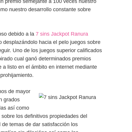
lgún premio semejante a 100 veces nuestro
como nuestro desarrollo constante sobre
oso debido a la
7 sins Jackpot Ranura
o desplazándolo hacia el pelo juegos sobre
uir. Uno de los juegos superior calificados
spirado cual ganó determinados premios
e a listo en el ámbito en internet mediante
prohijamiento.
imos de mayor
an grados
as así­ como
sobre los definitivos propiedades del
de temas de dar satisfacción los