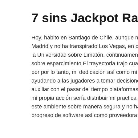
7 sins Jackpot R
Hoy, habito en Santiago de Chile, aunque 
Madrid y no ha transpirado Los Vegas, en 
la Universidad sobre Limatón, continuament
sobre esparcimiento.El trayectoria trajo c
por por lo tanto, mi dedicación así­ como m
ayudando a las jugadores a tomar decision
auxiliar con el pasar del tiempo plataformas
mi propia acción serí­a distribuir mi pract
este ambiente sobre manera segura y no ha
progreso de software así­ como proveedora