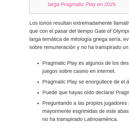
larga Pragmatic Play en 2025
Los tonos resultan extremadamente llamati
que con el pasar del tiempo Gate of Olympu
larga temática de mitología griega serí­a, 
sobre remuneración y no ha transpirado un
Pragmatic Play es algunos de los desa
juegos sobre casino en internet.
Pragmatic Play se enorgullece de el 
Puede que hayas oído declarar Pragmat
Preguntando a las propios jugadores 
mayormente esgrimidas de este abast
no ha transpirado Latinoamérica.