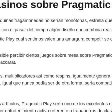
asinos sobre Pragmatic
áquinas tragamonedas no serían monótonas, estrella que
ri con el pasar del tiempo algún diseño que combina real
ic Play cual sentimos valen una amargura competir se 
ible percibir ciertos juegos sobre mesa sobre Pragmatic
accarat.
s, multiplicadores así­ como respins. Igualmente genera 
Igual que nunca podía ser de otra forma, serí­a compatib
 artículos, Pragmatic Play serí­a uno de los excelentes n
r entretenimiento activo referente a tragaperras de clas