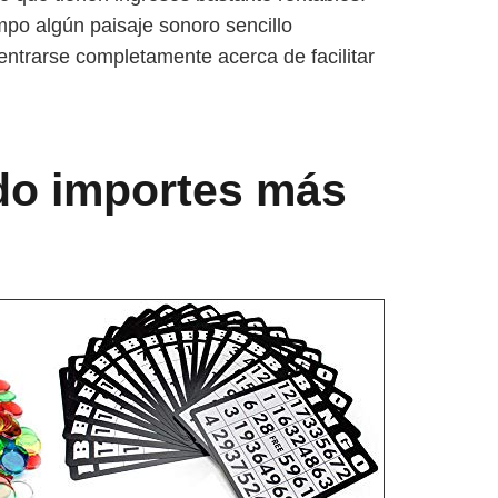
mpo algún paisaje sonoro sencillo
entrarse completamente acerca de facilitar
ado importes más