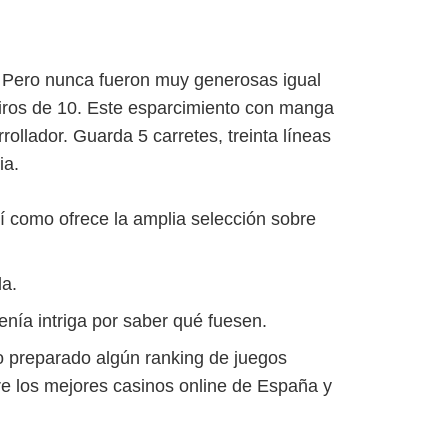
. Pero nunca fueron muy generosas igual
giros de 10. Este esparcimiento con manga
rrollador.
Guarda 5 carretes, treinta líneas
ia.
í­ como ofrece la amplia selección sobre
la.
nía intriga por saber qué fuesen.
io preparado algún ranking de juegos
e los mejores casinos online de España y