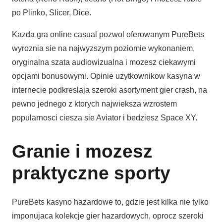
po Plinko, Slicer, Dice.
Kazda gra online casual pozwol oferowanym PureBets
wyroznia sie na najwyzszym poziomie wykonaniem,
oryginalna szata audiowizualna i mozesz ciekawymi
opcjami bonusowymi. Opinie uzytkownikow kasyna w
internecie podkreslaja szeroki asortyment gier crash, na
pewno jednego z ktorych najwieksza wzrostem
popularnosci ciesza sie Aviator i bedziesz Space XY.
Granie i mozesz
praktyczne sporty
PureBets kasyno hazardowe to, gdzie jest kilka nie tylko
imponujaca kolekcje gier hazardowych, oprocz szeroki