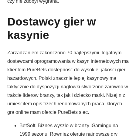
czy nie zdobyl wygrana.
Dostawcy gier w
kasynie
Zarzadzaniem zakonczono 70 najlepszymi, legalnymi
dostawcami oprogramowania w kasyn internetowych ma
klientom PureBets dostepnosc do wysokiej jakosci gier
hazardowych. Polski znacznie lepiej kasynowy ma
faktycznie do dyspozycji naglowki stworzone zarowno w
trakcie liderow branzy, tak jak i dziecko marki. Nizej niz
umiescilem opis trzech renomowanych praca, ktorych
gra online mam ofercie PureBets siec.
BetSoft. Biznes wyszlo w branzy iGamingu na
1999 sezonu. Rowniez oferuje najnowsze gry