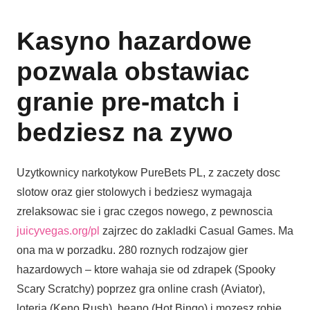
Kasyno hazardowe
pozwala obstawiac
granie pre-match i
bedziesz na zywo
Uzytkownicy narkotykow PureBets PL, z zaczety dosc
slotow oraz gier stolowych i bedziesz wymagaja
zrelaksowac sie i grac czegos nowego, z pewnoscia
juicyvegas.org/pl
zajrzec do zakladki Casual Games. Ma
ona ma w porzadku. 280 roznych rodzajow gier
hazardowych – ktore wahaja sie od zdrapek (Spooky
Scary Scratchy) poprzez gra online crash (Aviator),
loteria (Keno Rush), beano (Hot Bingo) i mozesz robie