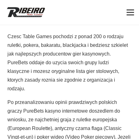
Czesc Table Games pochodzi z ponad 200 o rodzaju
ruletki, pokera, bakaratu, blackjacka i bedziesz szkielet
jak najlepszych producentow gier kasynowych.
PureBets oddaje do uzycia swoich grupy ludzi
klasyczne i mozesz oryginalne lista gier stolowych,
ktorych zasady roznia sie zgodnie z organizacja i
rodzaju.
Po przeanalizowaniu opinii prawdziwych polskich
graczy PureBets kasyno internetowe doszedlem do
wniosku, ze najchetniej graja z ruletke europejska
(European Roulette), antyczny czarna flaga (Classic
Vingt-et-un) i poker wideo (Video Poker piecowy). Jezeli