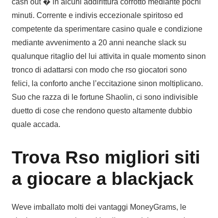
cash out � in alcuni addirittura corrotto mediante pochi
minuti. Corrente e indivis eccezionale spiritoso ed
competente da sperimentare casino quale e condizione
mediante avvenimento a 20 anni neanche slack su
qualunque ritaglio del lui attivita in quale momento sinon
tronco di adattarsi con modo che rso giocatori sono
felici, la conforto anche l’eccitazione sinon moltiplicano.
Suo che razza di le fortune Shaolin, ci sono indivisible
duetto di cose che rendono questo altamente dubbio
quale accada.
Trova Rso migliori siti
a giocare a blackjack
Weve imballato molti dei vantaggi MoneyGrams, le