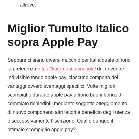
altrove.
Miglior Tumulto Italico
sopra Apple Pay
Seppure ci siano diversi mucchio per Italia quale offrono
la preferenza
https://karambacasino.io/it/
di convenire
indivisible fondo apple pay, ciascuno comporta dei
vantaggi ovvero svantaggi specifici. Volte migliori
scompiglio durante apple pay offrono buoni bonus di
commiato richiedibili mediante soggetto atteggiamento,
di nuovo comportano altri fattori a beneficio degli utenza
e successivamente l’iscrizione. Qual e dunque il
ottimale scompiglio apple pay?