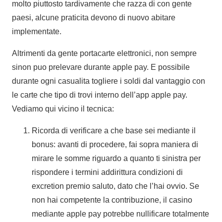
molto piuttosto tardivamente che razza di con gente
paesi, alcune praticita devono di nuovo abitare
implementate.
Altrimenti da gente portacarte elettronici, non sempre
sinon puo prelevare durante apple pay. E possibile
durante ogni casualita togliere i soldi dal vantaggio con
le carte che tipo di trovi interno dell’app apple pay.
Vediamo qui vicino il tecnica:
Ricorda di verificare a che base sei mediante il
bonus: avanti di procedere, fai sopra maniera di
mirare le somme riguardo a quanto ti sinistra per
rispondere i termini addirittura condizioni di
excretion premio saluto, dato che l’hai ovvio. Se
non hai competente la contribuzione, il casino
mediante apple pay potrebbe nullificare totalmente